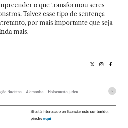
ompreender o que transformou seres
tros. Talvez esse tipo de sentença
ntretanto, por mais importante que seja
ainda mais.
a
Opiniao El País Br
Opiniao El Pa
Opiniao 
ção Nazistas
Alemanha
Holocausto judeu
Segunda Guerra Mundial
História contemporânea
Si está interesado en licenciar este contenido,
Europa
Política
aquí
pinche