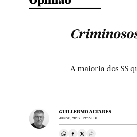
Opinião
Criminosos 
A maioria dos SS q
GUILLERMO ALTARES
JUN
20, 2016 - 21:15
EDT
Compartir en Whatsapp
Compartir en Facebook
Compartir en Twitter
Desplegar Redes Soci