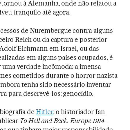
etornou à Alemanha, onde não relatou a
veu tranquilo até agora.
cessos de Nurembergue contra alguns
ceiro Reich ou da captura e posterior
Adolf Eichmann em Israel, ou das
ealizadas em alguns países ocupados, é
r uma verdade incômoda: a imensa
imes cometidos durante o horror nazista
embora tenha sido necessário inventar
ra para descrevê-los: genocídio.
 biografia de
Hitler
, o historiador Ian
blicar
To Hell and Back. Europe 1914-
 dos que tinham maior responsabilidade