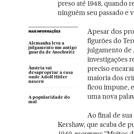
preso até 1948, quando r
ninguém seu passado e vi
Apesar dos pro
MAIS INFORMAÇÕES
figurões do Ter
Alemanha leva a
julgamento um antigo
julgamento de 
guarda de Auschwitz
investigações r
preciso encara
Áustria vai
desapropriar a casa
maioria dos cr
onde Adolf Hitler
nasceu
ficou impune, 
uma nova palav
A popularidade do
mal
Ao final de sua
Kershaw, que acaba de pu
1949
, escreveu: “Muitos