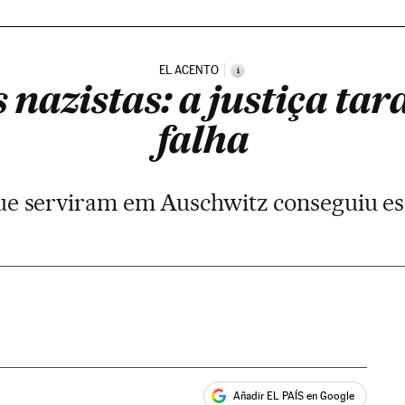
EL ACENTO
i
nazistas: a justiça ta
falha
ue serviram em Auschwitz conseguiu es
Añadir EL PAÍS en Google
ales