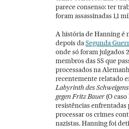
parece consenso: ter tr
foram assassinadas 1,1 m
A história de Hanning é 
depois da
Segunda Guer
onde só foram julgados 
membros das SS que pass
processados na Alemanh
recentemente relatado e
Labyrinth des Schweigens
gegen Fritz Bauer
(O caso 
resistências enfrentada
processar os crimes con
nazistas. Hanning foi deti