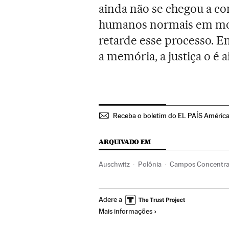
ainda não se chegou a c
humanos normais em mons
retarde esse processo. E
a memória, a justiça o é 
Receba o boletim do EL PAÍS Améric
ARQUIVADO EM
Auschwitz
Polônia
Campos Concentra
Europa Central
Nazismo
Ultradireita
Adere a
Ideologias
Guerra
História
Conflitos
Mais informações