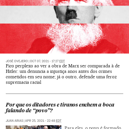
JOSÉ OVEJERO
|
OCT 07, 2021 - 17:27
EDT
Fico perplexo ao ver a obra de Marx ser comparada à de
Hitler: um denuncia a injustiça anos antes dos crimes
cometidos em seu nome; já o outro, defende uma feroz
supremacia racial
Por que os ditadores e tiranos enchem a boca
falando de “povo”?
JUAN ARIAS
|
APR 25, 2021 - 22:48
EDT
Para eles, o povo é formado