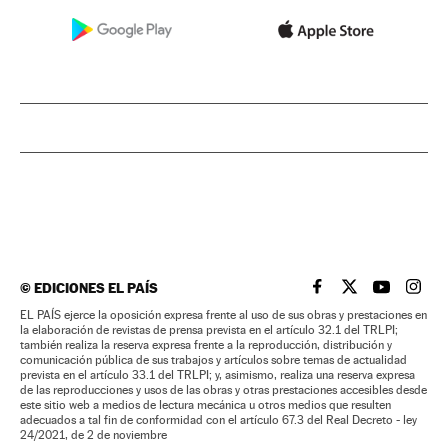
©
EDICIONES EL PAÍS
EL PAÍS BRASIL EN
EL PAÍS BRASI
EL PAÍS B
EL PA
EL PAÍS ejerce la oposición expresa frente al uso de sus obras y prestaciones en
la elaboración de revistas de prensa prevista en el artículo 32.1 del TRLPI;
también realiza la reserva expresa frente a la reproducción, distribución y
comunicación pública de sus trabajos y artículos sobre temas de actualidad
prevista en el artículo 33.1 del TRLPI; y, asimismo, realiza una reserva expresa
de las reproducciones y usos de las obras y otras prestaciones accesibles desde
este sitio web a medios de lectura mecánica u otros medios que resulten
adecuados a tal fin de conformidad con el artículo 67.3 del Real Decreto - ley
24/2021, de 2 de noviembre