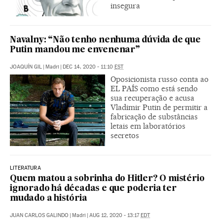
insegura
Navalny: “Não tenho nenhuma dúvida de que
Putin mandou me envenenar”
JOAQUÍN GIL
|
Madri
|
DEC 14, 2020 - 11:10
EST
Oposicionista russo conta ao
EL PAÍS como está sendo
sua recuperação e acusa
Vladimir Putin de permitir a
fabricação de substâncias
letais em laboratórios
secretos
LITERATURA
Quem matou a sobrinha do Hitler? O mistério
ignorado há décadas e que poderia ter
mudado a história
JUAN CARLOS GALINDO
|
Madri
|
AUG 12, 2020 - 13:17
EDT