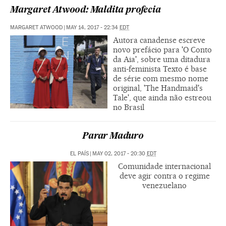
Margaret Atwood: Maldita profecia
MARGARET ATWOOD
|
MAY 14, 2017 - 22:34
EDT
Autora canadense escreve
novo prefácio para 'O Conto
da Aia', sobre uma ditadura
anti-feminista Texto é base
de série com mesmo nome
original, 'The Handmaid's
Tale', que ainda não estreou
no Brasil
Parar Maduro
EL PAÍS
|
MAY 02, 2017 - 20:30
EDT
Comunidade internacional
deve agir contra o regime
venezuelano