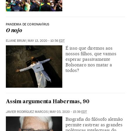
PANDEMIA DE CORONAVÍRUS
O nojo
ELIANE BRUM
|
MAY 13, 2020 - 10:56
EDT
É isso que diremos aos
nossos filhos, que vamos
esperar passivamente
Bolsonaro nos matar a
todos?
Assim argumenta Habermas, 90
JAVIER RODRÍGUEZ MARCOS
|
MAY 03, 2020 - 15:39
EDT
Biografia do filósofo alemão
permite rastrear as grandes
polêmicas intelectuais do