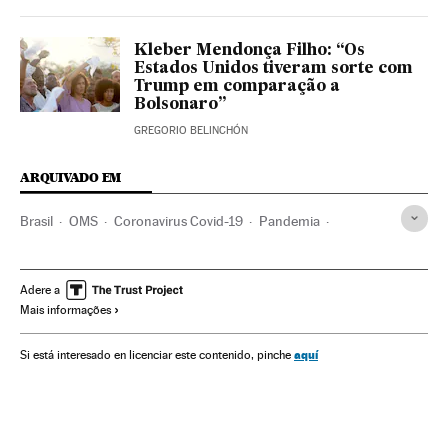
Kleber Mendonça Filho: “Os
Estados Unidos tiveram sorte com
Trump em comparação a
Bolsonaro”
GREGORIO BELINCHÓN
ARQUIVADO EM
Brasil
OMS
Coronavirus Covid-19
Pandemia
Coronavirus
Doenças infecciosas
Doenças respiratórias
Ministério Saúde
Juan Arias
Jair Bolsonaro
Adere a
Mais informações
Democracia
Totalitarismo
Extrema direita
aquí
Si está interesado en licenciar este contenido, pinche