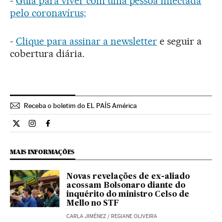
-
Guia para viver com uma pessoa infectada
pelo coronavírus;
-
Clique para assinar a newsletter
e seguir a
cobertura diária.
Receba o boletim do EL PAÍS América
Opiniao El País Brasil en Twitter
Opiniao El País Brasil en Instagram
Opiniao El País Brasil en Facebook
MAIS INFORMAÇÕES
Novas revelações de ex-aliado
acossam Bolsonaro diante do
inquérito do ministro Celso de
Mello no STF
CARLA JIMÉNEZ
/
REGIANE OLIVEIRA