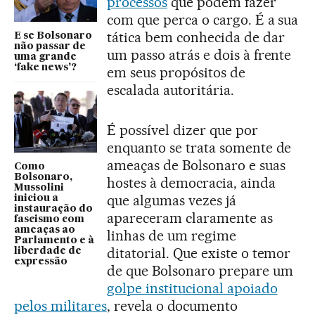
processos
que podem fazer
com que perca o cargo. É a sua
tática bem conhecida de dar
E se Bolsonaro
não passar de
um passo atrás e dois à frente
uma grande
‘fake news’?
em seus propósitos de
escalada autoritária.
É possível dizer que por
enquanto se trata somente de
ameaças de Bolsonaro e suas
Como
Bolsonaro,
hostes à democracia, ainda
Mussolini
que algumas vezes já
iniciou a
instauração do
apareceram claramente as
fascismo com
ameaças ao
linhas de um regime
Parlamento e à
ditatorial. Que existe o temor
liberdade de
expressão
de que Bolsonaro prepare um
golpe institucional apoiado
pelos militares
, revela o documento