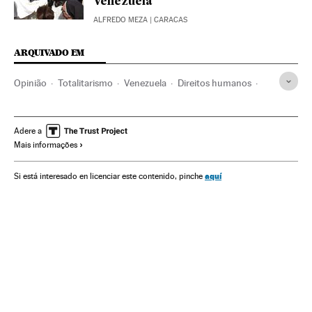
Venezuela
ALFREDO MEZA
| CARACAS
ARQUIVADO EM
Opinião
Totalitarismo
Venezuela
Direitos humanos
Corrupção
América Latina
América do Sul
Ideologias
América
Delitos
Política
Justiça
Sociedade
Adere a
Mais informações
Nicolás Maduro
aquí
Si está interesado en licenciar este contenido, pinche