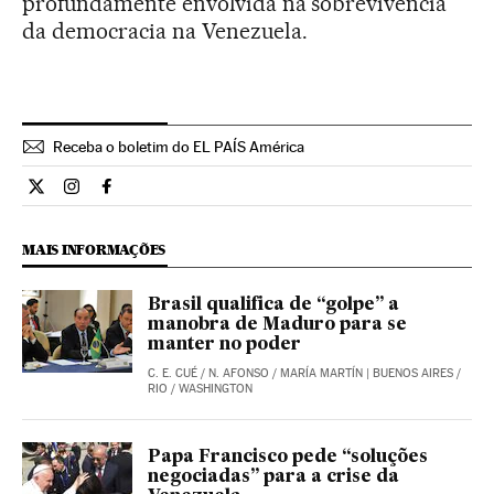
profundamente envolvida na sobrevivência
da democracia na Venezuela.
Receba o boletim do EL PAÍS América
Opiniao El País Brasil en Twitter
Opiniao El País Brasil en Instagram
Opiniao El País Brasil en Facebook
MAIS INFORMAÇÕES
Brasil qualifica de “golpe” a
manobra de Maduro para se
manter no poder
C. E. CUÉ
/
N. AFONSO
/
MARÍA MARTÍN
| BUENOS AIRES /
RIO / WASHINGTON
Papa Francisco pede “soluções
negociadas” para a crise da