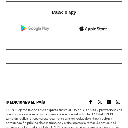
Baixe o app
©
EDICIONES EL PAÍS
EL PAÍS BRASIL EN
EL PAÍS BRASI
EL PAÍS B
EL PA
EL PAÍS ejerce la oposición expresa frente al uso de sus obras y prestaciones en
la elaboración de revistas de prensa prevista en el artículo 32.1 del TRLPI;
también realiza la reserva expresa frente a la reproducción, distribución y
comunicación pública de sus trabajos y artículos sobre temas de actualidad
prevista en el artículo 33.1 del TRLPI; y, asimismo, realiza una reserva expresa