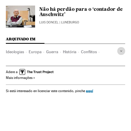
Não há perdão para o ‘contador de
Auschwitz’
LUIS DONCEL
| LUNEBURGO
ARQUIVADO EM
Ideologias
Europa
Guerra
História
Conflitos
Política
Auschwitz
Polônia
Campos concentración nazis
Holocausto judeu
Adere a
Mais informações
Europa Central
Nazismo
Segunda Guerra Mundial
Ultradireita
História contemporânea
aquí
Si está interesado en licenciar este contenido, pinche