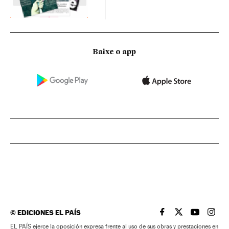
Baixe o app
©
EDICIONES EL PAÍS
EL PAÍS BRASIL EN
EL PAÍS BRASI
EL PAÍS B
EL PA
EL PAÍS ejerce la oposición expresa frente al uso de sus obras y prestaciones en