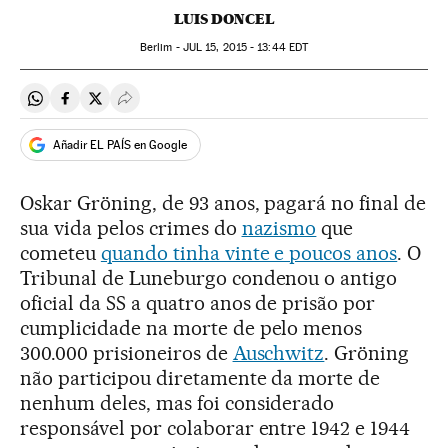
LUIS DONCEL
Berlim -
JUL
15, 2015 - 13:44
EDT
Compartir en Whatsapp
Compartir en Facebook
Compartir en Twitter
Desplegar Redes Sociales
Añadir EL PAÍS en Google
Oskar Gröning, de 93 anos, pagará no final de
sua vida pelos crimes do
nazismo
que
cometeu
quando tinha vinte e poucos anos
. O
Tribunal de Luneburgo condenou o antigo
oficial da SS a quatro anos de prisão por
cumplicidade na morte de pelo menos
300.000 prisioneiros de
Auschwitz
. Gröning
não participou diretamente da morte de
nenhum deles, mas foi considerado
responsável por colaborar entre 1942 e 1944