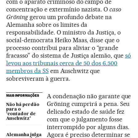
com o aparato criminoso do campo de
concentração e extermínio nazista. O
caso
Gröning
gerou um profundo debate na
Alemanha sobre os limites da
responsabilidade. O ministro da Justiça, o
social-democrata Heiko Maas, disse que o
processo contribui para aliviar o “grande
fracasso” do sistema de Justiça alemão, que
só
levou aos tribunais cerca de 50 dos 6.500
membros da SS
em Auschwitz que
sobreviveram à guerra.
A condenação não garante que
MAIS INFORMAÇÕES
Gröning cumprirá a pena. Seu
Não há perdão
para o
delicado estado de saúde fez
‘contador de
com que o julgamento fosse
Auschwitz’
interrompido por alguns dias.
Agora é preciso determinar se
Alemanha julga