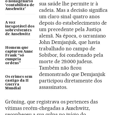
o nonagenário
sua saúde lhe permite ir à
‘contabilista de
cadeia. Mas a decisão significa
Auschwitz’
um claro sinal quatro anos
depois do estabelecimento de
A voz
inesgotável dos
um precedente pela Justiça
sobreviventes
de Auschwitz
alemã. Na época, o ucraniano
John Demjanjuk, que havia
trabalhado no campo de
Homem que
capturou Anne
Sobibor, foi condenado pela
Frank “só
cumpria
morte de 29.000 judeus.
ordens”
Também não ficou
demonstrado que Demjanjuk
Os crimes sem
participou diretamente dos
castigo da II
Guerra
assassinatos.
Mundial
Gröning, que registrava os pertences das
vítimas recém-chegadas a Auschwitz,
reconheceu a sua culpa no início do