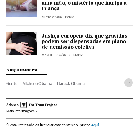
uma mão, o mistério que intriga a
França
SILVIA AYUSO
| PARIS
Justiça europeia diz que grávidas
podem ser dispensadas em plano
de demissão coletiva
MANUEL V. GÓMEZ
| MADRI
ARQUIVADO EM
Gente
Michelle Obama
Barack Obama
Fecundação in vitro
Donald Trump
Reprodução assistida
Estados Unidos
Reprodução
Adere a
Mais informações
América do Norte
Medicina
América
Saúde
aquí
Si está interesado en licenciar este contenido, pinche