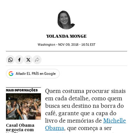
YOLANDA MONGE
Washington -
NOV
09, 2018 - 16:51
EST
Compartir en Whatsapp
Compartir en Facebook
Compartir en Twitter
Desplegar Redes Sociales
Añadir EL PAÍS en Google
Quem costuma procurar sinais
MAIS INFORMAÇÕES
em cada detalhe, como quem
busca seu destino na borra do
café, garante que a capa do
livro de memórias de
Michelle
Casal Obama
Obama
, que começa a ser
negocia com