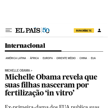
Pular para o conteúdo
SUSCRÍBETE
Internacional
AMÉRICA LATINA
ÁFRICA
EUROPA
ORIENTE MÉDIO
CHINA
EUA
MICHELLE OBAMA
Michelle Obama revela que
suas filhas nasceram por
fertilização ‘in vitro’
Ex-primeira-dama dos EUA publica suas