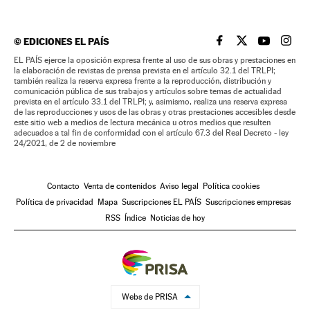
©
EDICIONES EL PAÍS
EL PAÍS BRASIL EN
EL PAÍS BRASI
EL PAÍS B
EL PA
EL PAÍS ejerce la oposición expresa frente al uso de sus obras y prestaciones en
la elaboración de revistas de prensa prevista en el artículo 32.1 del TRLPI;
también realiza la reserva expresa frente a la reproducción, distribución y
comunicación pública de sus trabajos y artículos sobre temas de actualidad
prevista en el artículo 33.1 del TRLPI; y, asimismo, realiza una reserva expresa
de las reproducciones y usos de las obras y otras prestaciones accesibles desde
este sitio web a medios de lectura mecánica u otros medios que resulten
adecuados a tal fin de conformidad con el artículo 67.3 del Real Decreto - ley
24/2021, de 2 de noviembre
Contacto
Venta de contenidos
Aviso legal
Política cookies
Política de privacidad
Mapa
Suscripciones EL PAÍS
Suscripciones empresas
RSS
Índice
Noticias de hoy
Webs de PRISA