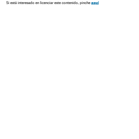
América do Sul
América Latina
Eleições
aquí
Si está interesado en licenciar este contenido, pinche
Condições trabalho
América
Delitos
Trabalho
Agronegócio
Política
Sociedade
Justiça