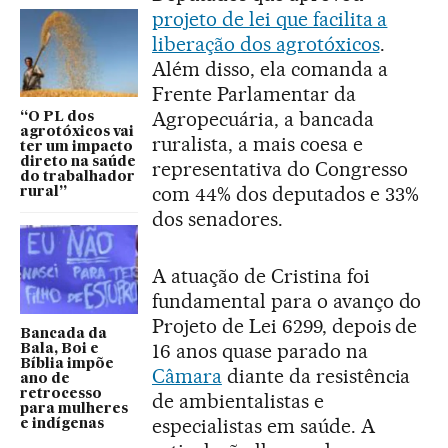
projeto de lei que facilita a
liberação dos agrotóxicos
.
Além disso, ela comanda a
Frente Parlamentar da
Agropecuária, a bancada
“O PL dos
agrotóxicos vai
ruralista, a mais coesa e
ter um impacto
direto na saúde
representativa do Congresso
do trabalhador
com 44% dos deputados e 33%
rural”
dos senadores.
A atuação de Cristina foi
fundamental para o avanço do
Projeto de Lei 6299, depois de
Bancada da
16 anos quase parado na
Bala, Boi e
Bíblia impõe
Câmara
diante da resistência
ano de
retrocesso
de ambientalistas e
para mulheres
especialistas em saúde. A
e indígenas