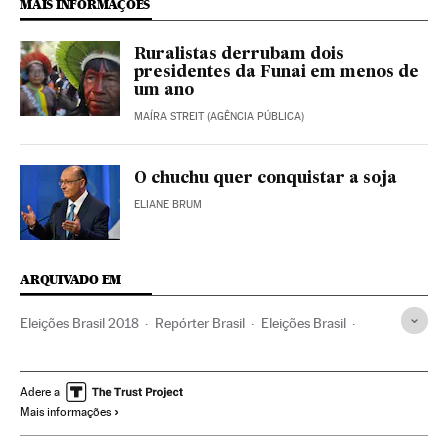
MAIS INFORMAÇÕES
Ruralistas derrubam dois
presidentes da Funai em menos de
um ano
MAÍRA STREIT (AGÊNCIA PÚBLICA)
O chuchu quer conquistar a soja
ELIANE BRUM
ARQUIVADO EM
Eleições Brasil 2018
Repórter Brasil
Eleições Brasil
Trabalho escravo
Exploração trabalhista
Escravidão
Congresso Nacional
Tráfico pessoas
ONG
Brasil
Adere a
Mais informações
Parlamento
Tráfico de Seres humanos
Solidariedade