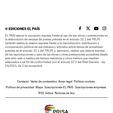
©
EDICIONES EL PAÍS
EL PAÍS BRASIL EN
EL PAÍS BRASI
EL PAÍS B
EL PA
EL PAÍS ejerce la oposición expresa frente al uso de sus obras y prestaciones en
la elaboración de revistas de prensa prevista en el artículo 32.1 del TRLPI;
también realiza la reserva expresa frente a la reproducción, distribución y
comunicación pública de sus trabajos y artículos sobre temas de actualidad
prevista en el artículo 33.1 del TRLPI; y, asimismo, realiza una reserva expresa
de las reproducciones y usos de las obras y otras prestaciones accesibles desde
este sitio web a medios de lectura mecánica u otros medios que resulten
adecuados a tal fin de conformidad con el artículo 67.3 del Real Decreto - ley
24/2021, de 2 de noviembre
Contacto
Venta de contenidos
Aviso legal
Política cookies
Política de privacidad
Mapa
Suscripciones EL PAÍS
Suscripciones empresas
RSS
Índice
Noticias de hoy