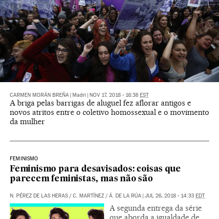
CARMEN MORÁN BREÑA
|
Madri
|
NOV 17, 2018 - 16:38
EST
A briga pelas barrigas de aluguel fez aflorar antigos e
novos atritos entre o coletivo homossexual e o movimento
da mulher
FEMINISMO
Feminismo para desavisados: coisas que
parecem feministas, mas não são
N. PÉREZ DE LAS HERAS
/
C. MARTÍNEZ
/
Á. DE LA RÚA
|
JUL 26, 2018 - 14:33
EDT
A segunda entrega da série
que aborda a igualdade de