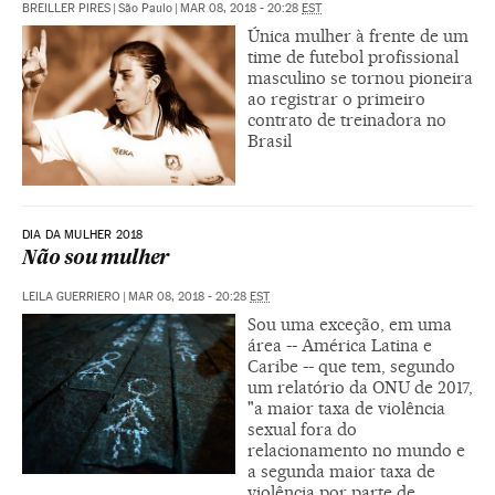
BREILLER PIRES
|
São Paulo
|
MAR 08, 2018 - 20:28
EST
Única mulher à frente de um
time de futebol profissional
masculino se tornou pioneira
ao registrar o primeiro
contrato de treinadora no
Brasil
DIA DA MULHER 2018
Não sou mulher
LEILA GUERRIERO
|
MAR 08, 2018 - 20:28
EST
Sou uma exceção, em uma
área -- América Latina e
Caribe -- que tem, segundo
um relatório da ONU de 2017,
"a maior taxa de violência
sexual fora do
relacionamento no mundo e
a segunda maior taxa de
violência por parte de