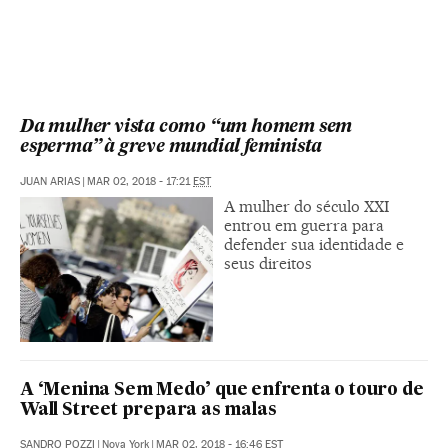
Da mulher vista como “um homem sem
esperma” à greve mundial feminista
JUAN ARIAS
|
MAR 02, 2018 - 17:21
EST
A mulher do século XXI
entrou em guerra para
defender sua identidade e
seus direitos
A ‘Menina Sem Medo’ que enfrenta o touro de
Wall Street prepara as malas
SANDRO POZZI
|
Nova York
|
MAR 02, 2018 - 16:46
EST