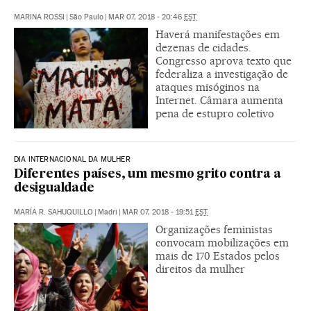
MARINA ROSSI
|
São Paulo
|
MAR 07, 2018 - 20:46
EST
Haverá manifestações em
dezenas de cidades.
Congresso aprova texto que
federaliza a investigação de
ataques misóginos na
Internet. Câmara aumenta
pena de estupro coletivo
DIA INTERNACIONAL DA MULHER
Diferentes países, um mesmo grito contra a
desigualdade
MARÍA R. SAHUQUILLO
|
Madri
|
MAR 07, 2018 - 19:51
EST
Organizações feministas
convocam mobilizações em
mais de 170 Estados pelos
direitos da mulher