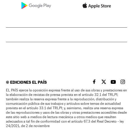
©
EDICIONES EL PAÍS
EL PAÍS BRASIL EN
EL PAÍS BRASI
EL PAÍS B
EL PA
EL PAÍS ejerce la oposición expresa frente al uso de sus obras y prestaciones en
la elaboración de revistas de prensa prevista en el artículo 32.1 del TRLPI;
también realiza la reserva expresa frente a la reproducción, distribución y
comunicación pública de sus trabajos y artículos sobre temas de actualidad
prevista en el artículo 33.1 del TRLPI; y, asimismo, realiza una reserva expresa
de las reproducciones y usos de las obras y otras prestaciones accesibles desde
este sitio web a medios de lectura mecánica u otros medios que resulten
adecuados a tal fin de conformidad con el artículo 67.3 del Real Decreto - ley
24/2021, de 2 de noviembre