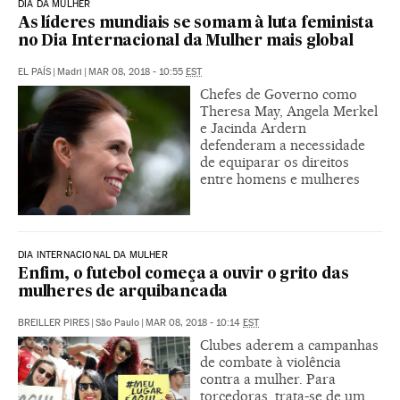
DIA DA MULHER
As líderes mundiais se somam à luta feminista
no Dia Internacional da Mulher mais global
EL PAÍS
|
Madri
|
MAR 08, 2018 - 10:55
EST
Chefes de Governo como
Theresa May, Angela Merkel
e Jacinda Ardern
defenderam a necessidade
de equiparar os direitos
entre homens e mulheres
DIA INTERNACIONAL DA MULHER
Enfim, o futebol começa a ouvir o grito das
mulheres de arquibancada
BREILLER PIRES
|
São Paulo
|
MAR 08, 2018 - 10:14
EST
Clubes aderem a campanhas
de combate à violência
contra a mulher. Para
torcedoras, trata-se de um