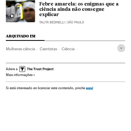
Febre amarela: os enigmas que a
ciência ainda não consegue
explicar
TALITA BEDINELLI
| SÃO PAULO
ARQUIVADO EM
Mulheres ciência
Cientistas
Ciência
Dia da Mulher 2018
Dia internacional da mulher
Emprego feminino
Dias mundiais
Feminismo
Adere a
Mais informações
Movimentos sociais
Emprego
Mulheres
Eventos
Trabalho
Sociedade
aquí
Si está interesado en licenciar este contenido, pinche