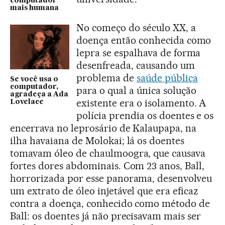
computador
mais humana
No começo do século XX, a
doença então conhecida como
lepra se espalhava de forma
desenfreada, causando um
problema de
saúde pública
Se você usa o
computador,
para o qual a única solução
agradeça a Ada
existente era o isolamento. A
Lovelace
polícia prendia os doentes e os
encerrava no leprosário de Kalaupapa, na
ilha havaiana de Molokai; lá os doentes
tomavam óleo de chaulmoogra, que causava
fortes dores abdominais. Com 23 anos, Ball,
horrorizada por esse panorama, desenvolveu
um extrato de óleo injetável que era eficaz
contra a doença, conhecido como método de
Ball: os doentes já não precisavam mais ser