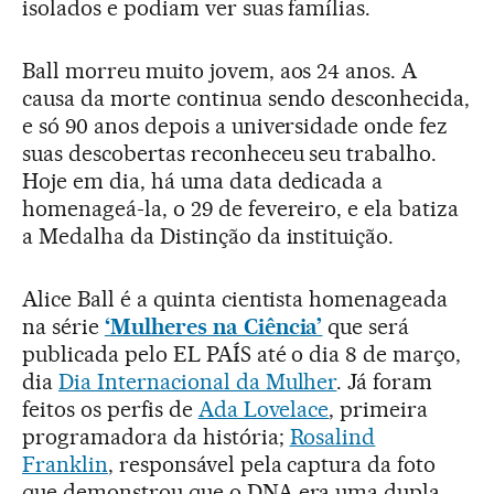
isolados e podiam ver suas famílias.
Ball morreu muito jovem, aos 24 anos. A
causa da morte continua sendo desconhecida,
e só 90 anos depois a universidade onde fez
suas descobertas reconheceu seu trabalho.
Hoje em dia, há uma data dedicada a
homenageá-la, o 29 de fevereiro, e ela batiza
a Medalha da Distinção da instituição.
Alice Ball é a quinta cientista homenageada
na série
‘Mulheres na Ciência’
que será
publicada pelo EL PAÍS até o dia 8 de março,
dia
Dia Internacional da Mulher
. Já foram
feitos os perfis de
Ada Lovelace
, primeira
programadora da história;
Rosalind
Franklin
, responsável pela captura da foto
que demonstrou que o DNA era uma dupla