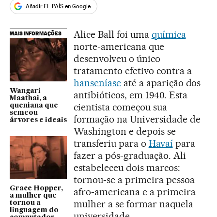
Añadir EL PAÍS en Google
Alice Ball foi uma
química
MAIS INFORMAÇÕES
norte-americana que
desenvolveu o único
tratamento efetivo contra a
hanseníase
até a aparição dos
Wangari
antibióticos, em 1940. Esta
Maathai, a
cientista começou sua
queniana que
semeou
formação na Universidade de
árvores e ideais
Washington e depois se
transferiu para o
Havaí
para
fazer a pós-graduação. Ali
estabeleceu dois marcos:
tornou-se a primeira pessoa
Grace Hopper,
afro-americana e a primeira
a mulher que
mulher a se formar naquela
tornou a
linguagem do
universidade.