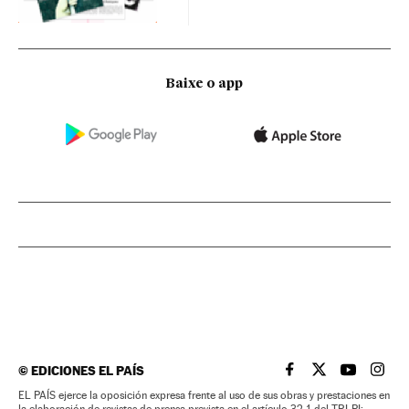
Baixe o app
©
EDICIONES EL PAÍS
EL PAÍS BRASIL EN
EL PAÍS BRASI
EL PAÍS B
EL PA
EL PAÍS ejerce la oposición expresa frente al uso de sus obras y prestaciones en
la elaboración de revistas de prensa prevista en el artículo 32.1 del TRLPI;