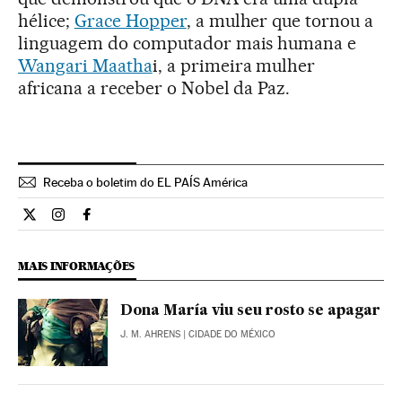
hélice;
Grace Hopper
, a mulher que tornou a
linguagem do computador mais humana e
Wangari Maatha
i, a primeira mulher
africana a receber o Nobel da Paz.
Receba o boletim do EL PAÍS América
Ciencia El País Brasil en Twitter
Ciencia El País Brasil en Instagram
Ciencia El País Brasil en Facebook
MAIS INFORMAÇÕES
Dona María viu seu rosto se apagar
J. M. AHRENS
| CIDADE DO MÉXICO