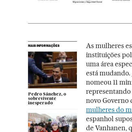
As mulheres es
MAIS INFORMAÇÕES
instituições po
uma área espec
está mudando.
nomeou 11 mini
representando 
Pedro Sánchez, o
novo Governo 
sobrevivente
inesperado
mulheres do mu
espanhol supo
de Vanhanen, 