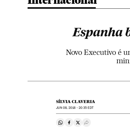
Internacional
Espanha b
Novo Executivo é u
min
SÍLVIA CLAVERIA
JUN
08, 2018 - 20:35
EDT
Compartir en Whatsapp
Compartir en Facebook
Compartir en Twitter
Desplegar Redes Soci