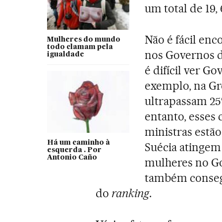
um total de 19,
Não é fácil en
Mulheres do mundo
todo clamam pela
nos Governos 
igualdade
é difícil ver G
exemplo, na Gr
ultrapassam 25
entanto, esses 
ministras estã
Há um caminho à
Suécia atingem
esquerda . Por
Antonio Caño
mulheres no Go
também consegu
do
ranking
.