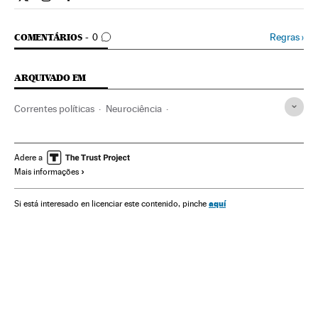
Ciencia El País Brasil en Twitter
Ciencia El País Brasil en Instagram
Ciencia El País Brasil en Facebook
COMENTÁRIOS
Regras
›
COMENTÁRIOS
0
ARQUIVADO EM
Correntes políticas
Neurociência
Manifestações políticas
Sistema nervoso
Psicologia
Anatomia
Partidos políticos
Bem-estar
Política
Adere a
Mais informações
Medicina
Estilo vida
Saúde
Genética
Biologia
Ciências naturais
Ciência
aquí
Si está interesado en licenciar este contenido, pinche