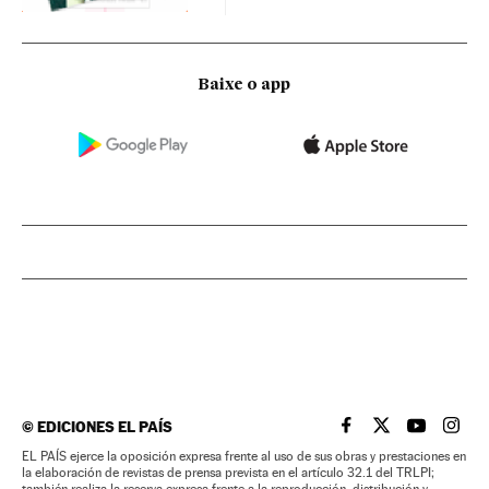
Baixe o app
©
EDICIONES EL PAÍS
EL PAÍS BRASIL EN
EL PAÍS BRASI
EL PAÍS B
EL PA
EL PAÍS ejerce la oposición expresa frente al uso de sus obras y prestaciones en
la elaboración de revistas de prensa prevista en el artículo 32.1 del TRLPI;