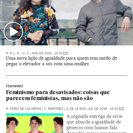
N. P. L. H.
/
C. C.
|
AUG 09, 2018 - 14:51
EDT
Uma nova lição de igualdade para quem tem medo de
pegar o elevador a sós com uma mulher
FEMINISMO
Feminismo para desavisados: coisas que
parecem feministas, mas não são
N. PÉREZ DE LAS HERAS
/
C. MARTÍNEZ
/
Á. DE LA RÚA
|
JUL 26, 2018 - 14:33
EDT
A segunda entrega da série
que aborda a igualdade de
gêneros com humor fala