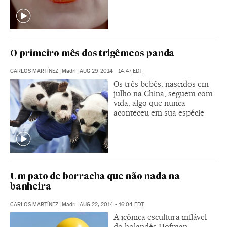
O primeiro mês dos trigêmeos panda
CARLOS MARTÍNEZ
|
Madri
|
AUG 29, 2014 - 14:47
EDT
Os três bebês, nascidos em
julho na China, seguem com
vida, algo que nunca
aconteceu em sua espécie
Um pato de borracha que não nada na
banheira
CARLOS MARTÍNEZ
|
Madri
|
AUG 22, 2014 - 16:04
EDT
A icônica escultura inflável
do holandês Hofman