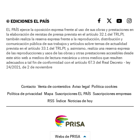
©
EDICIONES EL PAÍS
EL PAÍS BRASIL EN
EL PAÍS BRASI
EL PAÍS B
EL PA
EL PAÍS ejerce la oposición expresa frente al uso de sus obras y prestaciones en
la elaboración de revistas de prensa prevista en el artículo 32.1 del TRLPI;
también realiza la reserva expresa frente a la reproducción, distribución y
comunicación pública de sus trabajos y artículos sobre temas de actualidad
prevista en el artículo 33.1 del TRLPI; y, asimismo, realiza una reserva expresa
de las reproducciones y usos de las obras y otras prestaciones accesibles desde
este sitio web a medios de lectura mecánica u otros medios que resulten
adecuados a tal fin de conformidad con el artículo 67.3 del Real Decreto - ley
24/2021, de 2 de noviembre
Contacto
Venta de contenidos
Aviso legal
Política cookies
Política de privacidad
Mapa
Suscripciones EL PAÍS
Suscripciones empresas
RSS
Índice
Noticias de hoy
Webs de PRISA