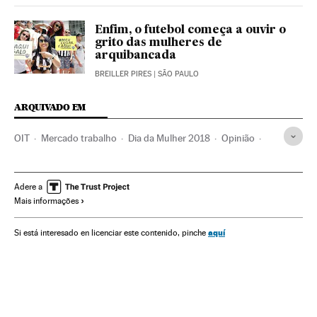
Enfim, o futebol começa a ouvir o
grito das mulheres de
arquibancada
BREILLER PIRES
| SÃO PAULO
ARQUIVADO EM
OIT
Mercado trabalho
Dia da Mulher 2018
Opinião
HRW
Dia internacional da mulher
Direito trabalhista
Emprego feminino
Dias mundiais
Feminismo
ONG
Adere a
Mais informações
Direitos humanos
Emprego
Movimentos sociais
Solidariedade
Brasil
Direitos mulher
Mulheres
aquí
Si está interesado en licenciar este contenido, pinche
América do Sul
América Latina
Eventos
América
Organizações internacionais
Relações exteriores
Trabalho