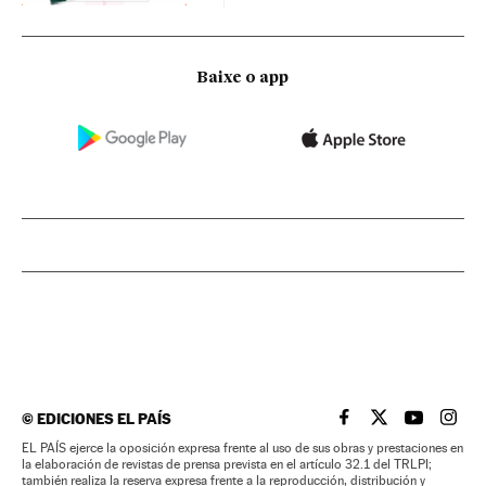
Baixe o app
©
EDICIONES EL PAÍS
EL PAÍS BRASIL EN
EL PAÍS BRASI
EL PAÍS B
EL PA
EL PAÍS ejerce la oposición expresa frente al uso de sus obras y prestaciones en
la elaboración de revistas de prensa prevista en el artículo 32.1 del TRLPI;
también realiza la reserva expresa frente a la reproducción, distribución y