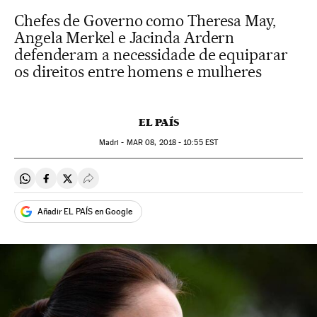
Chefes de Governo como Theresa May,
Angela Merkel e Jacinda Ardern
defenderam a necessidade de equiparar
os direitos entre homens e mulheres
EL PAÍS
Madri -
MAR
08, 2018 - 10:55
EST
Compartir en Whatsapp
Compartir en Facebook
Compartir en Twitter
Desplegar Redes Sociales
Añadir EL PAÍS en Google