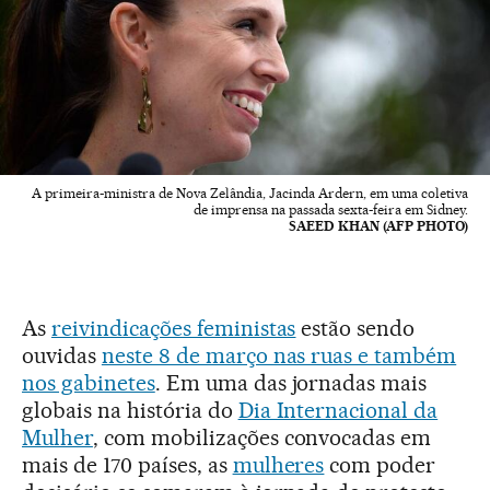
A primeira-ministra de Nova Zelândia, Jacinda Ardern, em uma coletiva
de imprensa na passada sexta-feira em Sidney.
SAEED KHAN (AFP PHOTO)
As
reivindicações feministas
estão sendo
ouvidas
neste 8 de março nas ruas e também
nos gabinetes
. Em uma das jornadas mais
globais na história do
Dia Internacional da
Mulher
, com mobilizações convocadas em
mais de 170 países, as
mulheres
com poder