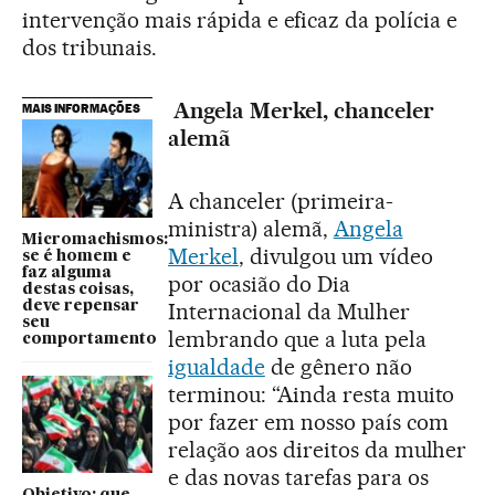
intervenção mais rápida e eficaz da polícia e
dos tribunais.
Angela Merkel, chanceler
MAIS INFORMAÇÕES
alemã
A chanceler (primeira-
ministra) alemã,
Angela
Micromachismos:
Merkel
, divulgou um vídeo
se é homem e
faz alguma
por ocasião do Dia
destas coisas,
deve repensar
Internacional da Mulher
seu
lembrando que a luta pela
comportamento
igualdade
de gênero não
terminou: “Ainda resta muito
por fazer em nosso país com
relação aos direitos da mulher
e das novas tarefas para os