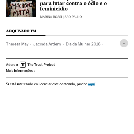
para lutar contra o ódio e o
feminicídio
MARINA ROSSI
| SÃO PAULO
ARQUIVADO EM
Theresa May
Jacinda Ardern
Dia da Mulher 2018
Dia internacional da mulher
Emprego feminino
Dias mundiais
Feminismo
Movimentos sociais
Adere a
Mais informações
Emprego
Mulheres
Eventos
Trabalho
Sociedade
aquí
Si está interesado en licenciar este contenido, pinche