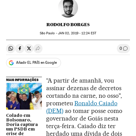
RODOLFO BORGES
São Paulo -
JAN
02, 2019 - 12:24
EST
0
Compartir en Whatsapp
Compartir en Facebook
Compartir en Twitter
Desplegar Redes Sociales
Comen
Añadir EL PAÍS en Google
“A partir de amanhã, vou
MAIS INFORMAÇÕES
assinar dezenas de decretos
cortando na carne, no osso",
prometeu
Ronaldo Caiado
(DEM)
ao tomar posse como
Colado em
governador de Goiás nesta
Bolsonaro,
terça-feira. Caiado diz ter
Doria captura
um PSDB em
herdado uma dívida de dois
crise de