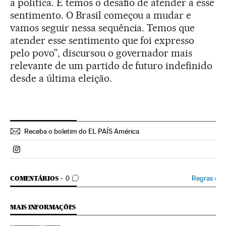
a política. E temos o desafio de atender a esse
sentimento. O Brasil começou a mudar e
vamos seguir nessa sequência. Temos que
atender esse sentimento que foi expresso
pelo povo”, discursou o governador mais
relevante de um partido de futuro indefinido
desde a última eleição.
Receba o boletim do EL PAÍS América
Politica El País Brasil en Instagram
COMENTÁRIOS
Regras
›
COMENTÁRIOS
0
MAIS INFORMAÇÕES