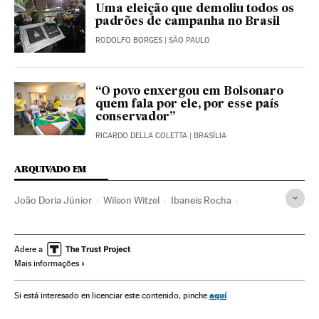
Uma eleição que demoliu todos os
padrões de campanha no Brasil
RODOLFO BORGES
| SÃO PAULO
“O povo enxergou em Bolsonaro
quem fala por ele, por esse país
conservador”
RICARDO DELLA COLETTA
| BRASÍLIA
ARQUIVADO EM
João Doria Júnior
Wilson Witzel
Ibaneis Rocha
Romeu Zema Neto
Ronaldo Caiado
Flávio Dino
Posse Presidente Brasil
PSDB
Tomada posse
Adere a
Mais informações
Jair Bolsonaro
Presidente Brasil
Estado Rio de Janeiro
Estado São Paulo
Governadores
Atos políticos
aquí
Si está interesado en licenciar este contenido, pinche
Presidência Brasil
Minas Gerais
Brasil