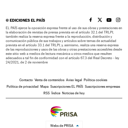
©
EDICIONES EL PAÍS
EL PAÍS BRASIL EN
EL PAÍS BRASI
EL PAÍS B
EL PA
EL PAÍS ejerce la oposición expresa frente al uso de sus obras y prestaciones en
la elaboración de revistas de prensa prevista en el artículo 32.1 del TRLPI;
también realiza la reserva expresa frente a la reproducción, distribución y
comunicación pública de sus trabajos y artículos sobre temas de actualidad
prevista en el artículo 33.1 del TRLPI; y, asimismo, realiza una reserva expresa
de las reproducciones y usos de las obras y otras prestaciones accesibles desde
este sitio web a medios de lectura mecánica u otros medios que resulten
adecuados a tal fin de conformidad con el artículo 67.3 del Real Decreto - ley
24/2021, de 2 de noviembre
Contacto
Venta de contenidos
Aviso legal
Política cookies
Política de privacidad
Mapa
Suscripciones EL PAÍS
Suscripciones empresas
RSS
Índice
Noticias de hoy
Webs de PRISA