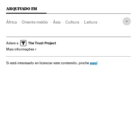
ARQUIVADO EM
África
Oriente médio
Ásia
Cultura
Leitura
Jorge Luis Borges
Gustave Flaubert
Alexandria
Herman Melville
Friedrich Hölderlin
Egito
Bibliotecas
Adere a
Mais informações
Livros
Babelia
aquí
Si está interesado en licenciar este contenido, pinche