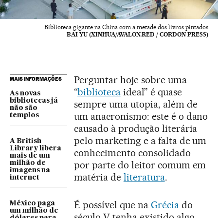
Biblioteca gigante na China com a metade dos livros pintados
BAI YU (XINHUA/AVALON.RED / CORDON PRESS)
Perguntar hoje sobre uma
MAIS INFORMAÇÕES
“
biblioteca
ideal” é quase
As novas
bibliotecas já
sempre uma utopia, além de
não são
um anacronismo: este é o dano
templos
causado à produção literária
pelo marketing e a falta de um
A British
Library libera
conhecimento consolidado
mais de um
por parte do leitor comum em
milhão de
imagens na
matéria de
literatura
.
internet
É possível que na
Grécia
do
México paga
um milhão de
século V tenha existido algo