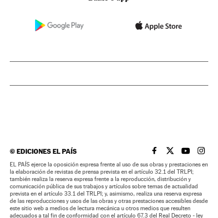
©
EDICIONES EL PAÍS
EL PAÍS BRASIL EN
EL PAÍS BRASI
EL PAÍS B
EL PA
EL PAÍS ejerce la oposición expresa frente al uso de sus obras y prestaciones en
la elaboración de revistas de prensa prevista en el artículo 32.1 del TRLPI;
también realiza la reserva expresa frente a la reproducción, distribución y
comunicación pública de sus trabajos y artículos sobre temas de actualidad
prevista en el artículo 33.1 del TRLPI; y, asimismo, realiza una reserva expresa
de las reproducciones y usos de las obras y otras prestaciones accesibles desde
este sitio web a medios de lectura mecánica u otros medios que resulten
adecuados a tal fin de conformidad con el artículo 67.3 del Real Decreto - ley