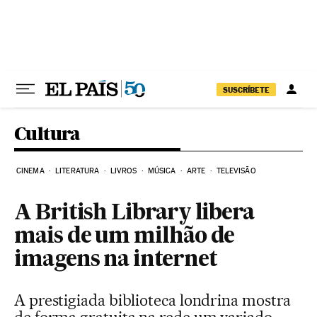
Pular para o conteúdo
SUSCRÍBETE
Cultura
CINEMA
LITERATURA
LIVROS
MÚSICA
ARTE
TELEVISÃO
A British Library libera
mais de um milhão de
imagens na internet
A prestigiada biblioteca londrina mostra