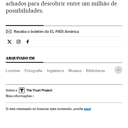
achados para descobrir entre um milhão de
possibilidades.
Receba o boletim do EL PAÍS América
Cultura El País Brasil en Twitter
Cultura El País Brasil en Instagram
Cultura El País Brasil en Facebook
ARQUIVADO EM
Londres
Fotografia
Inglaterra
Museus
Bibliotecas
Reino Unido
Artes plásticas
Instituições culturais
Serviços informação
Europa Ocidental
Internet
Arte
Adere a
Mais informações
Europa
Telecomunicações
Cultura
Comunicações
aquí
Si está interesado en licenciar este contenido, pinche