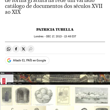
de forma gratuita na rede um variado
catálogo de documentos dos séculos XVII
ao XIX
PATRICIA TUBELLA
Londres -
DEC
17, 2013 - 13:48
EST
Compartir en Whatsapp
Compartir en Facebook
Compartir en Twitter
Desplegar Redes Sociales
Añadir EL PAÍS en Google