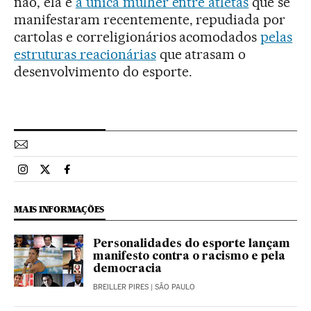
não, ela é
a única mulher entre atletas
que se
manifestaram recentemente, repudiada por
cartolas e correligionários acomodados
pelas
estruturas reacionárias
que atrasam o
desenvolvimento do esporte.
Esportes El País Brasil en Instagram
Esportes El País Brasil en Twitter
Esportes El País Brasil en Facebook
MAIS INFORMAÇÕES
Personalidades do esporte lançam
manifesto contra o racismo e pela
democracia
BREILLER PIRES
| SÃO PAULO