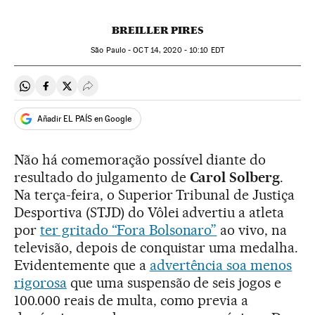
BREILLER PIRES
São Paulo -
OCT
14, 2020 - 10:10
EDT
Compartir en Whatsapp
Compartir en Facebook
Compartir en Twitter
Desplegar Redes Sociales
Añadir EL PAÍS en Google
Não há comemoração possível diante do
resultado do julgamento de
Carol Solberg
.
Na terça-feira, o Superior Tribunal de Justiça
Desportiva (STJD) do Vôlei advertiu a atleta
por
ter gritado “Fora Bolsonaro”
ao vivo, na
televisão, depois de conquistar uma medalha.
Evidentemente que a
advertência soa menos
rigorosa
que uma suspensão de seis jogos e
100.000 reais de multa, como previa a