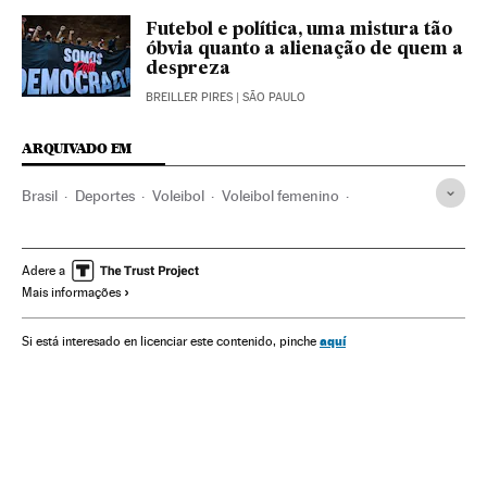
Futebol e política, uma mistura tão
óbvia quanto a alienação de quem a
despreza
BREILLER PIRES
| SÃO PAULO
ARQUIVADO EM
Brasil
Deportes
Voleibol
Voleibol femenino
Selección brasileña
Federaciones deportivas
Justicia
Justicia deportiva
Censura
Deportistas
Política
Adere a
Mais informações
Política deportiva
Banco de Brasil
Patrocinio deportivo
Patrocinios
Jair Bolsonaro
Gobierno Brasil
aquí
Si está interesado en licenciar este contenido, pinche
Ideologías
Manifestaciones políticas
Libertad expresión