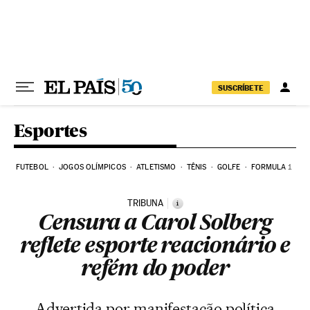
Pular para o conteúdo
SUSCRÍBETE
Esportes
FUTEBOL
JOGOS OLÍMPICOS
ATLETISMO
TÊNIS
GOLFE
FORMULA 1
TRIBUNA
i
Censura a Carol Solberg
reflete esporte reacionário e
refém do poder
Advertida por manifestação política