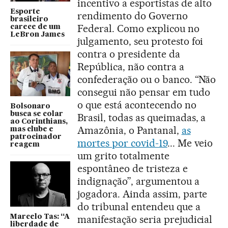
incentivo a esportistas de alto
Esporte
rendimento do Governo
brasileiro
Federal. Como explicou no
carece de um
LeBron James
julgamento, seu protesto foi
contra o presidente da
República, não contra a
confederação ou o banco. “Não
consegui não pensar em tudo
o que está acontecendo no
Bolsonaro
busca se colar
Brasil, todas as queimadas, a
ao Corinthians,
Amazônia, o Pantanal,
as
mas clube e
patrocinador
mortes por covid-19
... Me veio
reagem
um grito totalmente
espontâneo de tristeza e
indignação”, argumentou a
jogadora. Ainda assim, parte
do tribunal entendeu que a
Marcelo Tas: “A
manifestação seria prejudicial
liberdade de