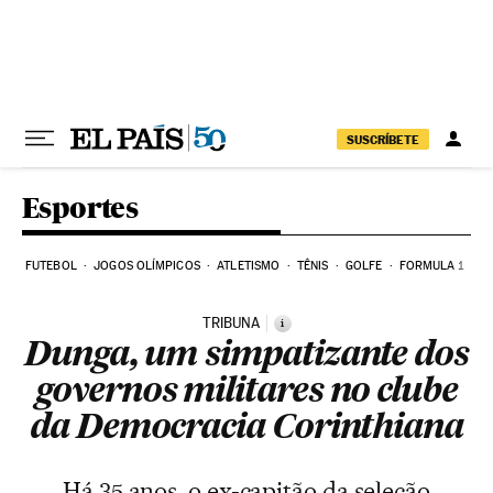
Pular para o conteúdo
SUSCRÍBETE
Esportes
FUTEBOL
JOGOS OLÍMPICOS
ATLETISMO
TÊNIS
GOLFE
FORMULA 1
TRIBUNA
i
Dunga, um simpatizante dos
governos militares no clube
da Democracia Corinthiana
Há 35 anos, o ex-capitão da seleção