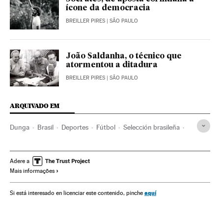
ícone da democracia
BREILLER PIRES
| SÃO PAULO
João Saldanha, o técnico que
atormentou a ditadura
BREILLER PIRES
| SÃO PAULO
ARQUIVADO EM
Dunga
Brasil
Deportes
Fútbol
Selección brasileña
Selección brasileña fútbol
Jair Bolsonaro
Dictadura brasileña
Dictadura militar
Ideologías
Adere a
Mais informações
Gobierno Brasil
Extrema derecha
Corinthians
Entrenadores
Futbolistas
Política
Sociedad
aquí
Si está interesado en licenciar este contenido, pinche
Porto Alegre
Comunismo