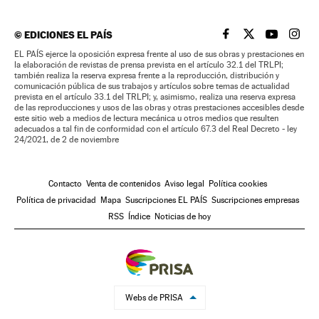
©
EDICIONES EL PAÍS
EL PAÍS BRASIL EN
EL PAÍS BRASI
EL PAÍS B
EL PA
EL PAÍS ejerce la oposición expresa frente al uso de sus obras y prestaciones en
la elaboración de revistas de prensa prevista en el artículo 32.1 del TRLPI;
también realiza la reserva expresa frente a la reproducción, distribución y
comunicación pública de sus trabajos y artículos sobre temas de actualidad
prevista en el artículo 33.1 del TRLPI; y, asimismo, realiza una reserva expresa
de las reproducciones y usos de las obras y otras prestaciones accesibles desde
este sitio web a medios de lectura mecánica u otros medios que resulten
adecuados a tal fin de conformidad con el artículo 67.3 del Real Decreto - ley
24/2021, de 2 de noviembre
Contacto
Venta de contenidos
Aviso legal
Política cookies
Política de privacidad
Mapa
Suscripciones EL PAÍS
Suscripciones empresas
RSS
Índice
Noticias de hoy
Webs de PRISA