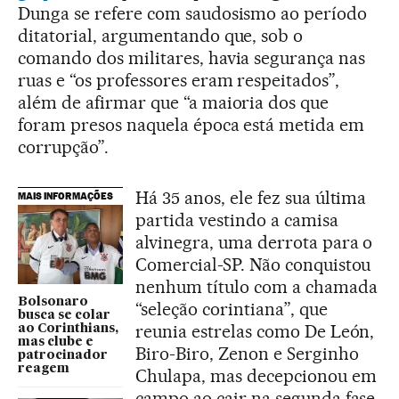
Dunga se refere com saudosismo ao período
ditatorial, argumentando que, sob o
comando dos militares, havia segurança nas
ruas e “os professores eram respeitados”,
além de afirmar que “a maioria dos que
foram presos naquela época está metida em
corrupção”.
Há 35 anos, ele fez sua última
MAIS INFORMAÇÕES
partida vestindo a camisa
alvinegra, uma derrota para o
Comercial-SP. Não conquistou
nenhum título com a chamada
Bolsonaro
“seleção corintiana”, que
busca se colar
reunia estrelas como De León,
ao Corinthians,
mas clube e
Biro-Biro, Zenon e Serginho
patrocinador
reagem
Chulapa, mas decepcionou em
campo ao cair na segunda fase