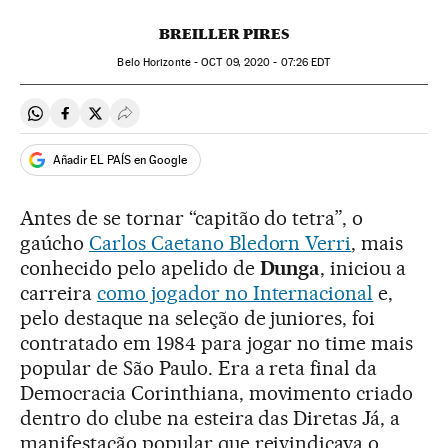
BREILLER PIRES
Belo Horizonte -
OCT
09, 2020 - 07:26
EDT
Compartir en Whatsapp
Compartir en Facebook
Compartir en Twitter
Desplegar Redes Sociales
Añadir EL PAÍS en Google
Antes de se tornar “capitão do tetra”, o
gaúcho
Carlos Caetano Bledorn Verri
, mais
conhecido pelo apelido de
Dunga
, iniciou a
carreira
como jogador no Internacional
e,
pelo destaque na seleção de juniores, foi
contratado em 1984 para jogar no time mais
popular de São Paulo. Era a reta final da
Democracia Corinthiana, movimento criado
dentro do clube na esteira das Diretas Já, a
manifestação popular que reivindicava o