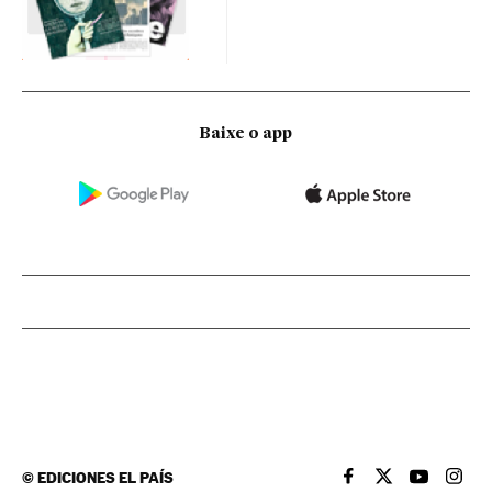
Baixe o app
©
EDICIONES EL PAÍS
EL PAÍS BRASIL EN
EL PAÍS BRASI
EL PAÍS B
EL PA