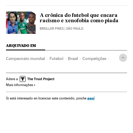
A crônica do futebol que encara
racismo e xenofobia como piada
BREILLER PIRES
| SÃO PAULO
ARQUIVADO EM
Campeonato mundial
Futebol
Brasil
Competições
América do Sul
América Latina
Doenças
Esportes
América
Medicina
Opinião
Televisão
Adere a
Mais informações
Problemas sociais
Meios comunicação
Sociedade
Saúde
Comunicação
Copa do Mundo 2018
aquí
Si está interesado en licenciar este contenido, pinche
Dependência
TV Globo
Copa do Mundo Futebol
Drogas
Copa do mundo
Cadeias televisão
Vícios