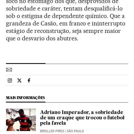
soco no estômago dos que, desprovidos de
sobriedade e caráter, tentam desqualificá-lo
sob o estigma de dependente químico. Que a
grandeza de Casão, em franco e ininterrupto
estágio de reconstrução, seja sempre maior
que o desvario dos abutres.
Esportes El País Brasil en Instagram
Esportes El País Brasil en Twitter
Esportes El País Brasil en Facebook
MAIS INFORMAÇÕES
Adriano Imperador, a sobriedade
de um craque que trocou o futebol
pela favela
BREILLER PIRES
| SÃO PAULO