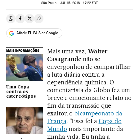
São Paulo -
JUL
15, 2018 - 17:22
EDT
Compartir en Whatsapp
Compartir en Facebook
Compartir en Twitter
Desplegar Redes Sociales
Añadir EL PAÍS en Google
Mais uma vez,
Walter
MAIS INFORMAÇÕES
Casagrande
não se
envergonhou de compartilhar
a luta diária contra a
dependência química. O
Uma Copa
comentarista da Globo fez um
contra os
breve e emocionante relato no
estereótipos
fim da transmissão que
exaltou o
bicampeonato da
França
. “Essa foi a
Copa do
Mundo
mais importante da
minha vida. Eu tinha a