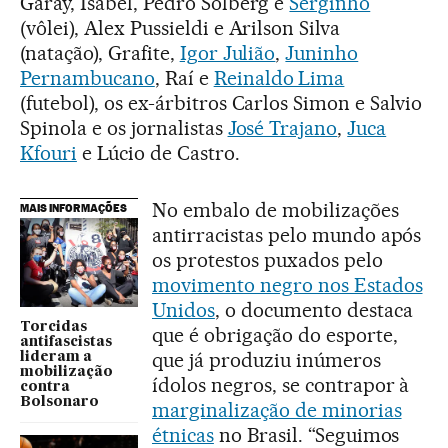
Garay, Isabel, Pedro Solberg e
Serginho
(vôlei), Alex Pussieldi e Arilson Silva
(natação), Grafite,
Igor Julião
,
Juninho
Pernambucano
, Raí e
Reinaldo Lima
(futebol), os ex-árbitros Carlos Simon e Salvio
Spinola e os jornalistas
José Trajano
,
Juca
Kfouri
e Lúcio de Castro.
No embalo de mobilizações
MAIS INFORMAÇÕES
antirracistas pelo mundo após
os protestos puxados pelo
movimento negro nos Estados
Unidos
, o documento destaca
Torcidas
que é obrigação do esporte,
antifascistas
que já produziu inúmeros
lideram a
mobilização
ídolos negros, se contrapor à
contra
Bolsonaro
marginalização de minorias
étnicas
no Brasil. “Seguimos