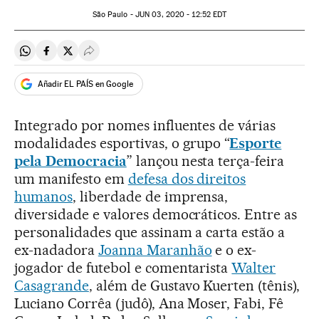
São Paulo -
JUN
03, 2020 - 12:52
EDT
Compartir en Whatsapp
Compartir en Facebook
Compartir en Twitter
Desplegar Redes Sociales
Añadir EL PAÍS en Google
Integrado por nomes influentes de várias
modalidades esportivas, o grupo “
Esporte
pela Democracia
” lançou nesta terça-feira
um manifesto em
defesa dos direitos
humanos
, liberdade de imprensa,
diversidade e valores democráticos. Entre as
personalidades que assinam a carta estão a
ex-nadadora
Joanna Maranhão
e o ex-
jogador de futebol e comentarista
Walter
Casagrande
, além de Gustavo Kuerten (tênis),
Luciano Corrêa (judô), Ana Moser, Fabi, Fê