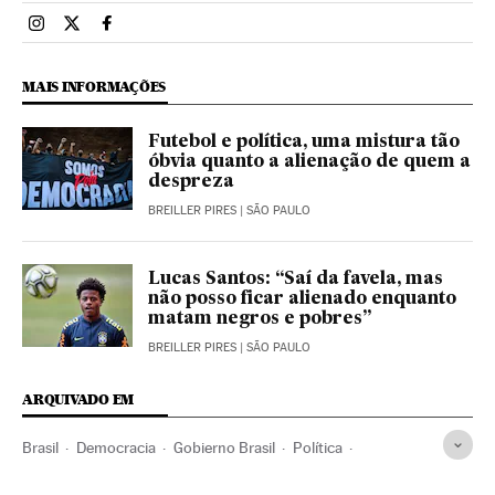
Esportes El País Brasil en Instagram
Esportes El País Brasil en Twitter
Esportes El País Brasil en Facebook
MAIS INFORMAÇÕES
Futebol e política, uma mistura tão
óbvia quanto a alienação de quem a
despreza
BREILLER PIRES
| SÃO PAULO
Lucas Santos: “Saí da favela, mas
não posso ficar alienado enquanto
matam negros e pobres”
BREILLER PIRES
| SÃO PAULO
ARQUIVADO EM
Brasil
Democracia
Gobierno Brasil
Política
Deportes
Fútbol
Deportistas
Jugadores
Futbolistas