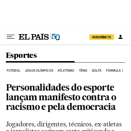
Pular para o conteúdo
SUSCRÍBETE
Esportes
FUTEBOL
JOGOS OLÍMPICOS
ATLETISMO
TÊNIS
GOLFE
FORMULA 1
Personalidades do esporte
lançam manifesto contra o
racismo e pela democracia
Jogadores, dirigentes, técnicos, ex-atletas