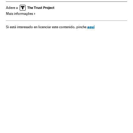
Rai de Souza Oliveira
Jair Bolsonaro
Racismo
Adere a
Mais informações
Población negra
Derechos humanos
Derechos civiles
Movimiento Black Lives Matter
aquí
Si está interesado en licenciar este contenido, pinche