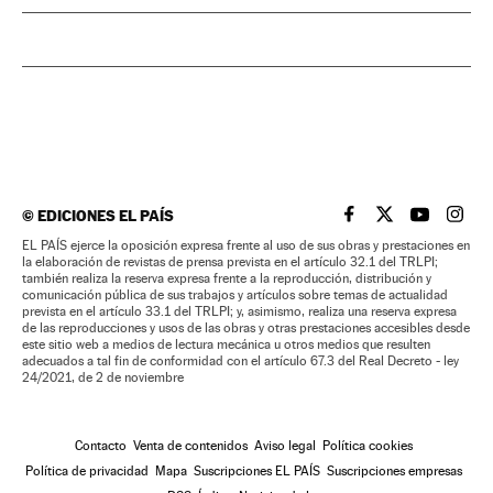
©
EDICIONES EL PAÍS
EL PAÍS BRASIL EN
EL PAÍS BRASI
EL PAÍS B
EL PA
EL PAÍS ejerce la oposición expresa frente al uso de sus obras y prestaciones en
la elaboración de revistas de prensa prevista en el artículo 32.1 del TRLPI;
también realiza la reserva expresa frente a la reproducción, distribución y
comunicación pública de sus trabajos y artículos sobre temas de actualidad
prevista en el artículo 33.1 del TRLPI; y, asimismo, realiza una reserva expresa
de las reproducciones y usos de las obras y otras prestaciones accesibles desde
este sitio web a medios de lectura mecánica u otros medios que resulten
adecuados a tal fin de conformidad con el artículo 67.3 del Real Decreto - ley
24/2021, de 2 de noviembre
Contacto
Venta de contenidos
Aviso legal
Política cookies
Política de privacidad
Mapa
Suscripciones EL PAÍS
Suscripciones empresas