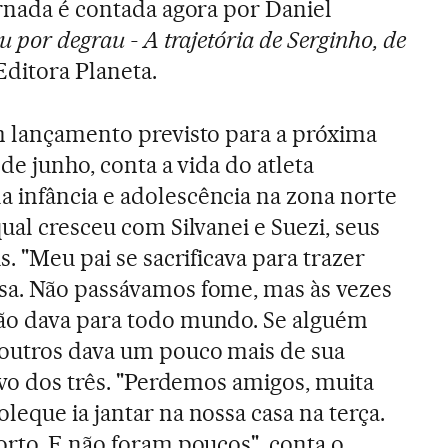
ornada é contada agora por Daniel
 por degrau - A trajetória de Serginho, de
 Editora Planeta.
em lançamento previsto para a próxima
 de junho, conta a vida do atleta
 infância e adolescência na zona norte
qual cresceu com Silvanei e Suezi, seus
s. "Meu pai se sacrificava para trazer
sa. Não passávamos fome, mas às vezes
ão dava para todo mundo. Se alguém
 outros dava um pouco mais de sua
ovo dos três. "Perdemos amigos, muita
eque ia jantar na nossa casa na terça.
orto. E não foram poucos", conta o