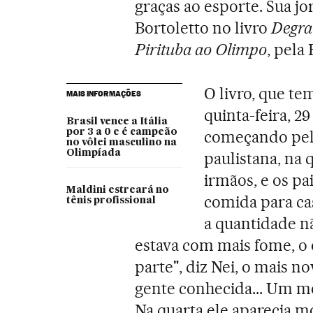
graças ao esporte. Sua j
Bortoletto no livro
Degrau
Pirituba ao Olimpo
, pela
O livro, que t
MAIS INFORMAÇÕES
quinta-feira, 29
Brasil vence a Itália
por 3 a 0 e é campeão
começando pela
no vôlei masculino na
Olimpíada
paulistana, na 
irmãos, e os pai
Maldini estreará no
comida para ca
tênis profissional
a quantidade n
estava com mais fome, o
parte", diz Nei, o mais n
gente conhecida... Um mol
Na quarta ele aparecia m