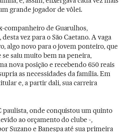
mília, e, assim, enxergava cada vez mais
 um grande jogador de vôlei.
ex-companheiro de Guarulhos,
 desta vez para o São Caetano. A vaga
ro, algo novo para o jovem ponteiro, que
 se saiu muito bem na peneira,
a nova posição e recebendo 650 reais
supria as necessidades da família. Em
ular e, a partir dali, sua carreira
 paulista, onde conquistou um quinto
devido ao orçamento do clube -,
por Suzano e Banespa até sua primeira