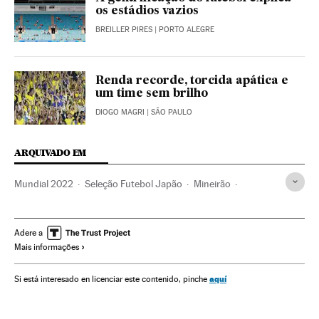
os estádios vazios
BREILLER PIRES
| PORTO ALEGRE
Renda recorde, torcida apática e
um time sem brilho
DIOGO MAGRI
| SÃO PAULO
ARQUIVADO EM
Mundial 2022
Seleção Futebol Japão
Mineirão
Copa América
Conmebol
Qatar
Copa do Mundo Futebol
Seleções esportivas
Adere a
Mais informações
Estádios futebol
Copa do mundo
Brasil
Futebol
Oriente médio
Campeonato mundial
aquí
Si está interesado en licenciar este contenido, pinche
Federaciones deportivas
Instalações esportivas