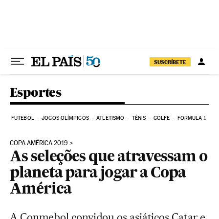
Pular para o conteúdo
SUSCRÍBETE
Esportes
FUTEBOL
JOGOS OLÍMPICOS
ATLETISMO
TÊNIS
GOLFE
FORMULA 1
COPA AMÉRICA 2019
As seleções que atravessam o
planeta para jogar a Copa
América
A Conmebol convidou os asiáticos Catar e