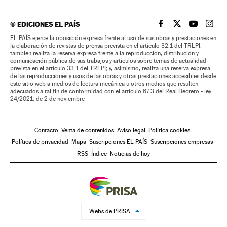
©
EDICIONES EL PAÍS
EL PAÍS BRASIL EN
EL PAÍS BRASI
EL PAÍS B
EL PA
EL PAÍS ejerce la oposición expresa frente al uso de sus obras y prestaciones en
la elaboración de revistas de prensa prevista en el artículo 32.1 del TRLPI;
también realiza la reserva expresa frente a la reproducción, distribución y
comunicación pública de sus trabajos y artículos sobre temas de actualidad
prevista en el artículo 33.1 del TRLPI; y, asimismo, realiza una reserva expresa
de las reproducciones y usos de las obras y otras prestaciones accesibles desde
este sitio web a medios de lectura mecánica u otros medios que resulten
adecuados a tal fin de conformidad con el artículo 67.3 del Real Decreto - ley
24/2021, de 2 de noviembre
Contacto
Venta de contenidos
Aviso legal
Política cookies
Política de privacidad
Mapa
Suscripciones EL PAÍS
Suscripciones empresas
RSS
Índice
Noticias de hoy
Webs de PRISA