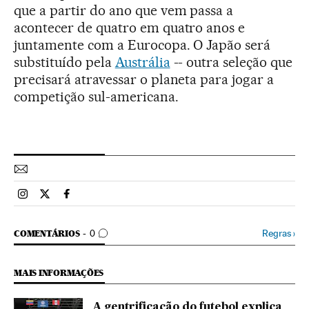
que a partir do ano que vem passa a
acontecer de quatro em quatro anos e
juntamente com a Eurocopa. O Japão será
substituído pela
Austrália
-- outra seleção que
precisará atravessar o planeta para jogar a
competição sul-americana.
Esportes El País Brasil en Instagram
Esportes El País Brasil en Twitter
Esportes El País Brasil en Facebook
COMENTÁRIOS
Regras
›
COMENTÁRIOS
0
MAIS INFORMAÇÕES
A gentrificação do futebol explica