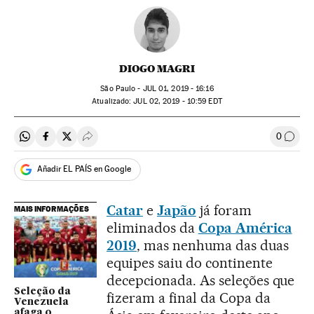
DIOGO MAGRI
São Paulo -
JUL
01, 2019 - 16:16
atualizado:
JUL
02, 2019 - 10:59
EDT
0
Compartir en Whatsapp
Compartir en Facebook
Compartir en Twitter
Desplegar Redes Sociales
Comen
Añadir EL PAÍS en Google
Catar
e
Japão
já foram
MAIS INFORMAÇÕES
eliminados da
Copa América
2019
, mas nenhuma das duas
equipes saiu do continente
decepcionada. As seleções que
Seleção da
fizeram a final da Copa da
Venezuela
afaga o