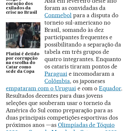
Ásia em fevereiro deste ano
coração dos
foram as convidadas da
exilados da
crise no Brasil
Conmebol
para a disputa do
torneio sul-americano no
Brasil, somando às dez
participantes frequentes e
possibilitando a separação da
tabela em três grupos de
Platini é detido
quatro integrantes. Enquanto
por corrupção
na escolha do
os cataris tiraram pontos de
Catar como
sede da Copa
Paraguai
e incomodaram a
Colômbia
, os japoneses
empataram com o Uruguai
e com o
Equador
.
Resultados decentes para duas jovens
seleções que souberam usar o torneio da
América do Sul como preparação para as
duas principais competições esportivas dos
próximos anos —as
Olimpíadas de Tóquio