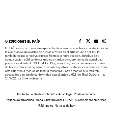
©
EDICIONES EL PAÍS
EL PAÍS BRASIL EN
EL PAÍS BRASI
EL PAÍS B
EL PA
EL PAÍS ejerce la oposición expresa frente al uso de sus obras y prestaciones en
la elaboración de revistas de prensa prevista en el artículo 32.1 del TRLPI;
también realiza la reserva expresa frente a la reproducción, distribución y
comunicación pública de sus trabajos y artículos sobre temas de actualidad
prevista en el artículo 33.1 del TRLPI; y, asimismo, realiza una reserva expresa
de las reproducciones y usos de las obras y otras prestaciones accesibles desde
este sitio web a medios de lectura mecánica u otros medios que resulten
adecuados a tal fin de conformidad con el artículo 67.3 del Real Decreto - ley
24/2021, de 2 de noviembre
Contacto
Venta de contenidos
Aviso legal
Política cookies
Política de privacidad
Mapa
Suscripciones EL PAÍS
Suscripciones empresas
RSS
Índice
Noticias de hoy