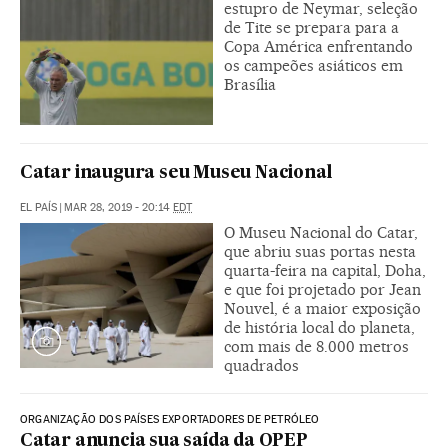
estupro de Neymar, seleção
de Tite se prepara para a
Copa América enfrentando
os campeões asiáticos em
Brasília
Catar inaugura seu Museu Nacional
EL PAÍS
|
MAR 28, 2019 - 20:14
EDT
O Museu Nacional do Catar,
que abriu suas portas nesta
quarta-feira na capital, Doha,
e que foi projetado por Jean
Nouvel, é a maior exposição
de história local do planeta,
com mais de 8.000 metros
quadrados
ORGANIZAÇÃO DOS PAÍSES EXPORTADORES DE PETRÓLEO
Catar anuncia sua saída da OPEP