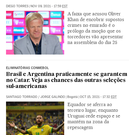
DIEGO TORRES
|
NOV 09, 2021 - 17:59
EST
A faixa que acusou Oliver
Khan de encobrir supostos
crimes no emirado é o
prólogo da moção que os
torcedores vão apresentar
na assembleia do dia 25
ELIMINATÓRIAS CONMEBOL
Brasil e Argentina praticamente se garantem
no Catar. Veja as chances das outras seleções
sul-americanas
SANTIAGO TORRADO
/
JORGE GALINDO
|
Bogotá
|
OCT 15, 2021 - 17:32
EDT
Equador se aferra ao
terceiro lugar, enquanto
Uruguai cede espaço e se
mantém na zona da
repescagem