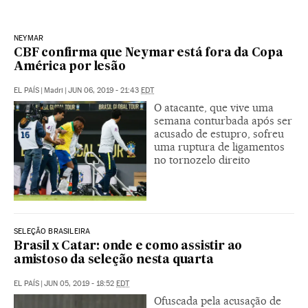
NEYMAR
CBF confirma que Neymar está fora da Copa
América por lesão
EL PAÍS
|
Madri
|
JUN 06, 2019 - 21:43
EDT
O atacante, que vive uma
semana conturbada após ser
acusado de estupro, sofreu
uma ruptura de ligamentos
no tornozelo direito
SELEÇÃO BRASILEIRA
Brasil x Catar: onde e como assistir ao
amistoso da seleção nesta quarta
EL PAÍS
|
JUN 05, 2019 - 18:52
EDT
Ofuscada pela acusação de