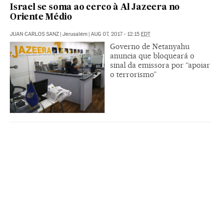
Israel se soma ao cerco à Al Jazeera no
Oriente Médio
JUAN CARLOS SANZ
|
Jerusalém
|
AUG 07, 2017 - 12:15
EDT
Governo de Netanyahu
anuncia que bloqueará o
sinal da emissora por “apoiar
o terrorismo”