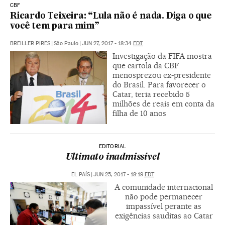
CBF
Ricardo Teixeira: “Lula não é nada. Diga o que
você tem para mim”
BREILLER PIRES
|
São Paulo
|
JUN 27, 2017 - 18:34
EDT
Investigação da FIFA mostra
que cartola da CBF
menosprezou ex-presidente
do Brasil. Para favorecer o
Catar, teria recebido 5
milhões de reais em conta da
filha de 10 anos
EDITORIAL
Ultimato inadmissível
EL PAÍS
|
JUN 25, 2017 - 18:19
EDT
A comunidade internacional
não pode permanecer
impassível perante as
exigências sauditas ao Catar