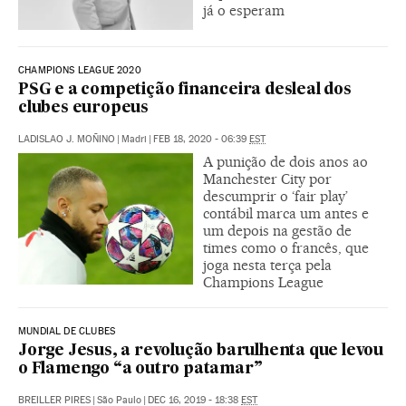
já o esperam
CHAMPIONS LEAGUE 2020
PSG e a competição financeira desleal dos
clubes europeus
LADISLAO J. MOÑINO
|
Madri
|
FEB 18, 2020 - 06:39
EST
A punição de dois anos ao
Manchester City por
descumprir o ‘fair play’
contábil marca um antes e
um depois na gestão de
times como o francês, que
joga nesta terça pela
Champions League
MUNDIAL DE CLUBES
Jorge Jesus, a revolução barulhenta que levou
o Flamengo “a outro patamar”
BREILLER PIRES
|
São Paulo
|
DEC 16, 2019 - 18:38
EST