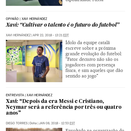
OPINIÃO | XAVI HERNÁNDEZ
Xavi: “Cultivar o talento é o futuro do futebol”
XAVI HERNÁNDEZ
|
APR 22, 2018 - 13:21
EDT
Ídolo da equipe catalã
escreve sobre a próxima
grande evolução do futebol:
"Fator decisivo não são os
jogadores com presença
física, e sim aqueles que dão
sentido ao jogo"
ENTREVISTA | XAVI HERNÁNDEZ
Xavi: “Depois da era Messi e Cristiano,
Neymar será a referência por três ou quatro
anos”
DIEGO TORRES
|
Doha
|
JAN 08, 2018 - 12:53
EST
Envolvido na organização do