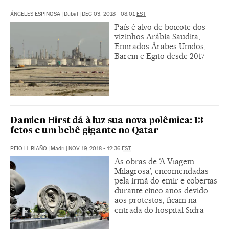
ÁNGELES ESPINOSA
|
Dubai
|
DEC 03, 2018 - 08:01
EST
País é alvo de boicote dos
vizinhos Arábia Saudita,
Emirados Árabes Unidos,
Barein e Egito desde 2017
Damien Hirst dá à luz sua nova polêmica: 13
fetos e um bebê gigante no Qatar
PEIO H. RIAÑO
|
Madri
|
NOV 19, 2018 - 12:36
EST
As obras de ‘A Viagem
Milagrosa’, encomendadas
pela irmã do emir e cobertas
durante cinco anos devido
aos protestos, ficam na
entrada do hospital Sidra