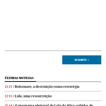
SEGUINTE
>
ÚLTIMAS NOTICIAS
Bolsonaro, a destruição como estratégia
12:15
Lula, uma ressurreição
12:15
O programa eleitoral de Lula da Silva: subidas de
21:14