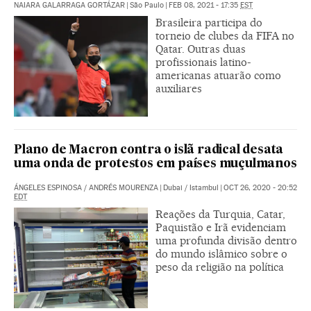
NAIARA GALARRAGA GORTÁZAR
|
São Paulo
|
FEB 08, 2021 - 17:35
EST
Brasileira participa do
torneio de clubes da FIFA no
Qatar. Outras duas
profissionais latino-
americanas atuarão como
auxiliares
Plano de Macron contra o islã radical desata
uma onda de protestos em países muçulmanos
ÁNGELES ESPINOSA
/
ANDRÉS MOURENZA
|
Dubai / Istambul
|
OCT 26, 2020 - 20:52
EDT
Reações da Turquia, Catar,
Paquistão e Irã evidenciam
uma profunda divisão dentro
do mundo islâmico sobre o
peso da religião na política