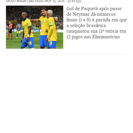
DIOGO MAGRI
|
São Paulo
|
NOV 11, 2021 - 21:45
EST
Gol de Paquetá após passe
de Neymar dá números
finais (1 a 0) à partida em que
a seleção brasileira
conquistou sua 11ª vitória em
12 jogos nas Eliminatórias