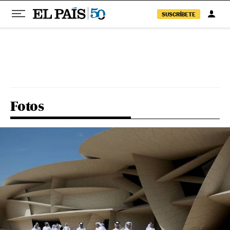
SUSCRÍBETE
Pular para o conteúdo
Fotos