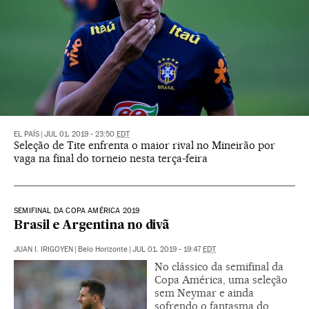
EL PAÍS
|
JUL 01, 2019 - 23:50
EDT
Seleção de Tite enfrenta o maior rival no Mineirão por
vaga na final do torneio nesta terça-feira
SEMIFINAL DA COPA AMÉRICA 2019
Brasil e Argentina no divã
JUAN I. IRIGOYEN
|
Belo Horizonte
|
JUL 01, 2019 - 19:47
EDT
No clássico da semifinal da
Copa América, uma seleção
sem Neymar e ainda
sofrendo o fantasma do