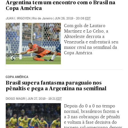
Argentina tem um encontro com o Brasil na
Copa América
JUAN I. IRIGOYEN
|
Rio de Janeiro
|
JUN 28, 2019 - 20:08
EDT
Com gols de Lautaro
Martínez e Lo Celso, a
Alviceleste derrota a
Venezuela e enfrentará seu
maior rival na semifinal da
Copa América
COPA AMÉRICA
Brasil supera fantasma paraguaio nos
pênaltis e pega a Argentina na semifinal
DIOGO MAGRI
|
JUN 27, 2019 - 19:21
EDT
Depois do 0 a 0 no tempo
normal, brasileiros fazem 4
a 3 nas cobranças de pênalti
e voltam à fase decisiva do
torneio sul-americano depois