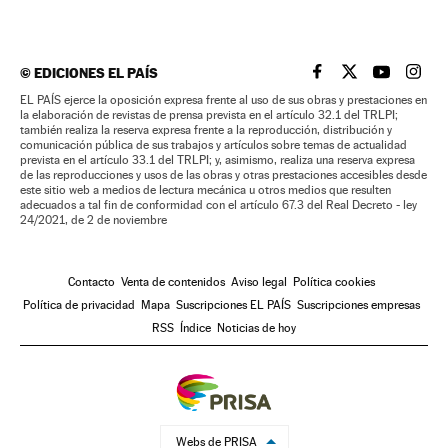
©
EDICIONES EL PAÍS
EL PAÍS BRASIL EN
EL PAÍS BRASI
EL PAÍS B
EL PA
EL PAÍS ejerce la oposición expresa frente al uso de sus obras y prestaciones en
la elaboración de revistas de prensa prevista en el artículo 32.1 del TRLPI;
también realiza la reserva expresa frente a la reproducción, distribución y
comunicación pública de sus trabajos y artículos sobre temas de actualidad
prevista en el artículo 33.1 del TRLPI; y, asimismo, realiza una reserva expresa
de las reproducciones y usos de las obras y otras prestaciones accesibles desde
este sitio web a medios de lectura mecánica u otros medios que resulten
adecuados a tal fin de conformidad con el artículo 67.3 del Real Decreto - ley
24/2021, de 2 de noviembre
Contacto
Venta de contenidos
Aviso legal
Política cookies
Política de privacidad
Mapa
Suscripciones EL PAÍS
Suscripciones empresas
RSS
Índice
Noticias de hoy
Webs de PRISA