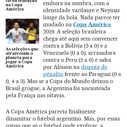
virou sensação
embora na sombra, com a
na Copa
identidade vacilante e Neymar
América
longe da bola. Nada parece ter
mudado na
Copa América
2019. A seleção brasileira
chega até aqui sem convencer
contra a Bolívia (3 a 0) e a
As seleções que
Venezuela (0 a 0), arrasadora
atravessam o
planeta para
contra o Peru (5 a 0) e salva
jogar a Copa
por Alisson na
disputa de
América
pênaltis
frente ao Paraguai (0 a
0, 4 a 3). Mas se a Copa do Mundo deixou o
Brasil grogue, a Argentina foi nocauteada
pela França nas oitavas.
A Copa América parecia finalmente
dinamitar o futebol argentino. Mas, por essas
coisas que só o futebol pode explicar, a