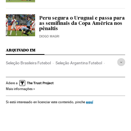
Peru segura o Uruguai e passa para
as semifinais da Copa América nos
pênaltis
DIOGO MAGRI
ARQUIVADO EM
Seleção Brasileira Futebol
Seleção Argentina Futebol
Maradona
Pelé
Adenor Bacchi 'Tite'
Mineirão
Copa América
Seleção Brasileira
Lionel Messi
Neymar
Adere a
Mais informações
Estádios futebol
Brasil
Instalações esportivas
Futebol
América do Sul
América Latina
Esportes
América
aquí
Si está interesado en licenciar este contenido, pinche
Copa América 2019