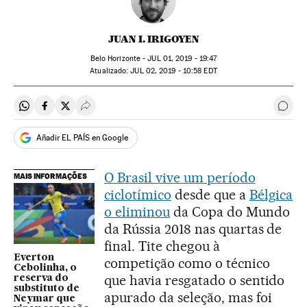
JUAN I. IRIGOYEN
Belo Horizonte -
JUL
01, 2019 - 19:47
atualizado:
JUL
02, 2019 - 10:58
EDT
Compartir en Whatsapp
Compartir en Facebook
Compartir en Twitter
Desplegar Redes Sociales
Come
Añadir EL PAÍS en Google
O Brasil vive um período
MAIS INFORMAÇÕES
ciclotímico
desde que a
Bélgica
o eliminou
da Copa do Mundo
da Rússia 2018 nas quartas de
final. Tite chegou à
Everton
competição como o técnico
Cebolinha, o
que havia resgatado o sentido
reserva do
substituto de
apurado da seleção, mas foi
Neymar que