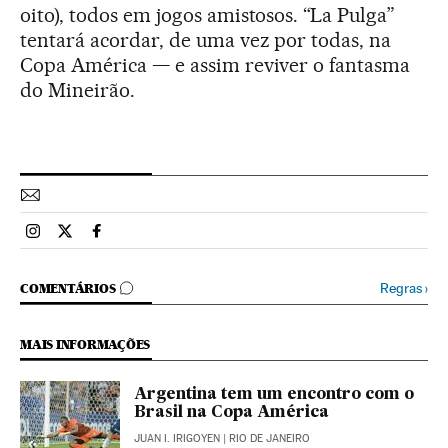
oito), todos em jogos amistosos. “La Pulga”
tentará acordar, de uma vez por todas, na
Copa América — e assim reviver o fantasma
do Mineirão.
Esportes El País Brasil en Instagram
Esportes El País Brasil en Twitter
Esportes El País Brasil en Facebook
COMENTÁRIOS
Regras
›
COMENTÁRIOS
MAIS INFORMAÇÕES
Argentina tem um encontro com o
Brasil na Copa América
JUAN I. IRIGOYEN
| RIO DE JANEIRO