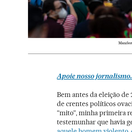
Manifest
Apoie nosso jornalismo.
Bem antes da eleição de 
de crentes políticos ova
“mito”, minha primeira r
testemunhar que havia g
aquele homem violento, 