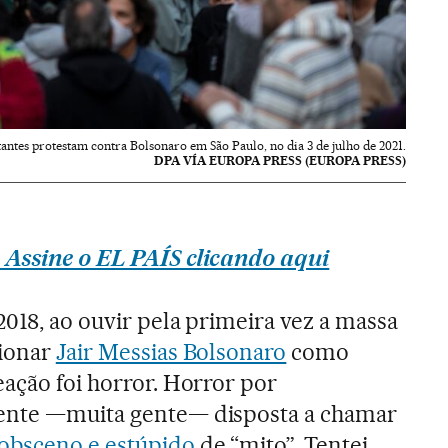
antes protestam contra Bolsonaro em São Paulo, no dia 3 de julho de 2021.
DPA VÍA EUROPA PRESS (EUROPA PRESS)
 Assine o EL PAÍS clicando aqui
2018, ao ouvir pela primeira vez a massa
cionar
Jair Messias Bolsonaro
como
eação foi horror. Horror por
ente —muita gente— disposta a chamar
obsceno e estúpido
de “mito”. Tentei