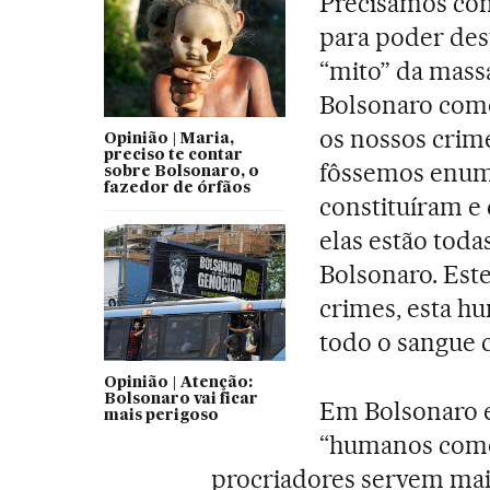
Precisamos co
para poder dest
“mito” da mass
Bolsonaro como
os nossos crime
Opinião | Maria,
preciso te contar
fôssemos enume
sobre Bolsonaro, o
fazedor de órfãos
constituíram e
elas estão toda
Bolsonaro. Este
crimes, esta h
todo o sangue
Opinião | Atenção:
Bolsonaro vai ficar
Em Bolsonaro e
mais perigoso
“humanos como 
procriadores servem mai