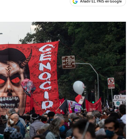
Añadir EL PAÍS en Google
ales