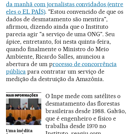
da manhã com jornalistas convidados (entre
eles o EL PAÍS)
. "Estou convencido de que os
dados de desmatamento são mentira",
afirmou, dizendo ainda que o Instituto
parecia agir "a serviço de uma ONG". Seu
ápice, entretanto, foi nesta quinta-feira,
quando finalmente o Ministro do Meio
Ambiente, Ricardo Salles, anunciou a
abertura de um p
rocesso de concorrência
pública
para contratar um serviço de
medição da destruição da Amazônia.
O Inpe mede com satélites o
MAIS INFORMAÇÕES
desmatamento das florestas
brasileiras desde 1988. Galvão,
que é engenheiro e físico e
trabalha desde 1970 no
Uma inédita
Instituto, reagiu com