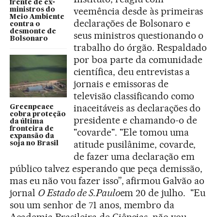
frente de ex-
veemência desde às primeiras
ministros do
Meio Ambiente
declarações de Bolsonaro e
contra o
desmonte de
seus ministros questionando o
Bolsonaro
trabalho do órgão. Respaldado
por boa parte da comunidade
científica, deu entrevistas a
jornais e emissoras de
televisão classificando como
inaceitáveis as declarações do
Greenpeace
cobra proteção
presidente e chamando-o de
da última
fronteira de
"covarde". "Ele tomou uma
expansão da
atitude pusilânime, covarde,
soja no Brasil
de fazer uma declaração em
público talvez esperando que peça demissão,
mas eu não vou fazer isso”, afirmou Galvão ao
jornal
O Estado de S.Paulo
em 20 de julho. "Eu
sou um senhor de 71 anos, membro da