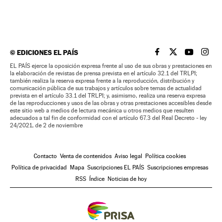
©
EDICIONES EL PAÍS
EL PAÍS BRASIL EN
EL PAÍS BRASI
EL PAÍS B
EL PA
EL PAÍS ejerce la oposición expresa frente al uso de sus obras y prestaciones en
la elaboración de revistas de prensa prevista en el artículo 32.1 del TRLPI;
también realiza la reserva expresa frente a la reproducción, distribución y
comunicación pública de sus trabajos y artículos sobre temas de actualidad
prevista en el artículo 33.1 del TRLPI; y, asimismo, realiza una reserva expresa
de las reproducciones y usos de las obras y otras prestaciones accesibles desde
este sitio web a medios de lectura mecánica u otros medios que resulten
adecuados a tal fin de conformidad con el artículo 67.3 del Real Decreto - ley
24/2021, de 2 de noviembre
Contacto
Venta de contenidos
Aviso legal
Política cookies
Política de privacidad
Mapa
Suscripciones EL PAÍS
Suscripciones empresas
RSS
Índice
Noticias de hoy