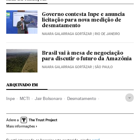
Governo contesta Inpe e anuncia
licitação para nova medição de
desmatamento
NAIARA GALARRAGA GORTÁZAR
| RIO DE JANEIRO
Brasil vai à mesa de negociação
para discutir o futuro da Amazônia
NAIARA GALARRAGA GORTÁZAR
| SÃO PAULO
ARQUIVADO EM
Inpe
MCTI
Jair Bolsonaro
Desmatamento
Presidente Brasil
Presidência Brasil
Brasil
Agências espaciais
Governo Brasil
América do Sul
Adere a
Mais informações
América Latina
Governo
Ministérios
Astronáutica
América
Administração Estado
Problemas ambientais