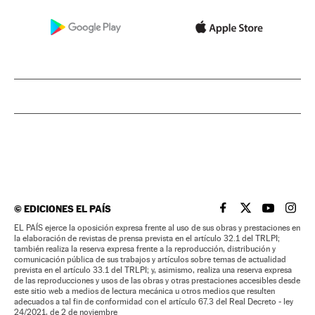
©
EDICIONES EL PAÍS
EL PAÍS BRASIL EN
EL PAÍS BRASI
EL PAÍS B
EL PA
EL PAÍS ejerce la oposición expresa frente al uso de sus obras y prestaciones en
la elaboración de revistas de prensa prevista en el artículo 32.1 del TRLPI;
también realiza la reserva expresa frente a la reproducción, distribución y
comunicación pública de sus trabajos y artículos sobre temas de actualidad
prevista en el artículo 33.1 del TRLPI; y, asimismo, realiza una reserva expresa
de las reproducciones y usos de las obras y otras prestaciones accesibles desde
este sitio web a medios de lectura mecánica u otros medios que resulten
adecuados a tal fin de conformidad con el artículo 67.3 del Real Decreto - ley
24/2021, de 2 de noviembre