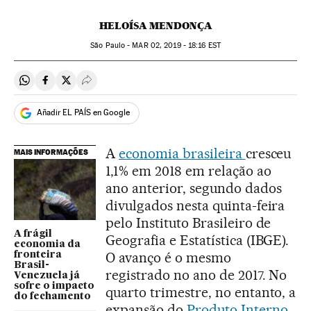
HELOÍSA MENDONÇA
São Paulo -
MAR
02, 2019 - 18:16
EST
Compartir en Whatsapp
Compartir en Facebook
Compartir en Twitter
Desplegar Redes Sociales
Añadir EL PAÍS en Google
A
economia brasileira
cresceu
MAIS INFORMAÇÕES
1,1% em 2018 em relação ao
ano anterior, segundo dados
divulgados nesta quinta-feira
pelo Instituto Brasileiro de
A frágil
Geografia e Estatística (IBGE).
economia da
O avanço é o mesmo
fronteira
Brasil-
registrado no ano de 2017. No
Venezuela já
sofre o impacto
quarto trimestre, no entanto, a
do fechamento
expansão do
Produto Interno