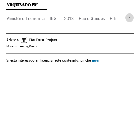
ARQUIVADO EM
Ministério Economia
IBGE
2018
Paulo Guedes
PIB
Jair Bolsonaro
Indicadores econômicos
Presidente Brasil
Estatísticas
Presidência Brasil
Brasil
Adere a
Mais informações
Governo Brasil
América do Sul
América Latina
Governo
América
Administração Estado
Economia
aquí
Si está interesado en licenciar este contenido, pinche
Trabalho
Administração pública
Política