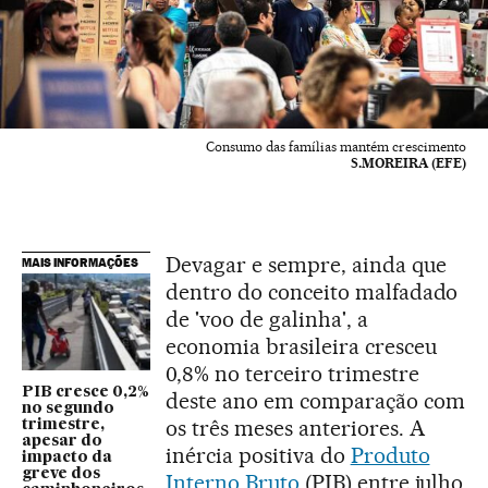
Consumo das famílias mantém crescimento
S.MOREIRA (EFE)
Devagar e sempre, ainda que
MAIS INFORMAÇÕES
dentro do conceito malfadado
de 'voo de galinha', a
economia brasileira cresceu
0,8% no terceiro trimestre
PIB cresce 0,2%
deste ano em comparação com
no segundo
os três meses anteriores. A
trimestre,
apesar do
inércia positiva do
Produto
impacto da
greve dos
Interno Bruto
(PIB) entre julho