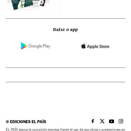
Baixe o app
©
EDICIONES EL PAÍS
EL PAÍS BRASIL EN
EL PAÍS BRASI
EL PAÍS B
EL PA
EL PAÍS ejerce la oposición expresa frente al uso de sus obras y prestaciones en