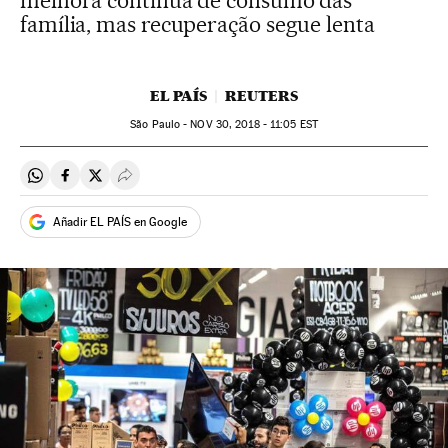
melhora contínua de consumo das
família, mas recuperação segue lenta
EL PAÍS
REUTERS
São Paulo -
NOV
30, 2018 - 11:05
EST
Compartir en Whatsapp
Compartir en Facebook
Compartir en Twitter
Desplegar Redes Sociales
Añadir EL PAÍS en Google