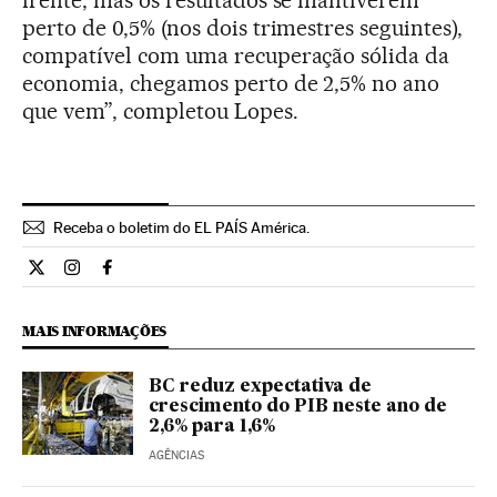
frente, mas os resultados se mantiverem
perto de 0,5% (nos dois trimestres seguintes),
compatível com uma recuperação sólida da
economia, chegamos perto de 2,5% no ano
que vem”, completou Lopes.
Receba o boletim do EL PAÍS América.
Economia El País Brasil en Twitter
Economia El País Brasil en Instagram
Economia El País Brasil en Facebook
MAIS INFORMAÇÕES
BC reduz expectativa de
crescimento do PIB neste ano de
2,6% para 1,6%
AGÊNCIAS