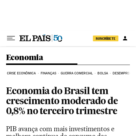
Pular para o conteúdo
SUSCRÍBETE
Economia
CRISE ECONÔMICA
FINANÇAS
GUERRA COMERCIAL
BOLSA
DESEMPREGO
Economia do Brasil tem
crescimento moderado de
0,8% no terceiro trimestre
PIB avança com mais investimentos e