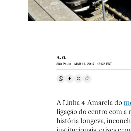
A. O.
São Paulo -
MAR
14, 2017 - 15:02
EDT
Compartir en Whatsapp
Compartir en Facebook
Compartir en Twitter
Desplegar Redes Soci
A Linha 4-Amarela do
me
ligação do centro com a 
história longeva, inconc
institucionais, crises e