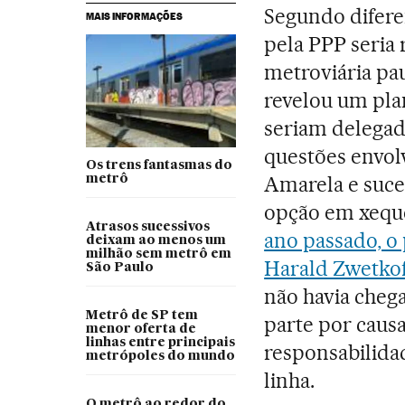
Segundo difere
MAIS INFORMAÇÕES
pela PPP seria
metroviária pa
revelou um pla
seriam delegada
questões envol
Os trens fantasmas do
Amarela e suce
metrô
opção em xequ
Atrasos sucessivos
ano passado, o 
deixam ao menos um
milhão sem metrô em
Harald Zwetkof
São Paulo
não havia cheg
Metrô de SP tem
parte por caus
menor oferta de
linhas entre principais
responsabilida
metrópoles do mundo
linha.
O metrô ao redor do