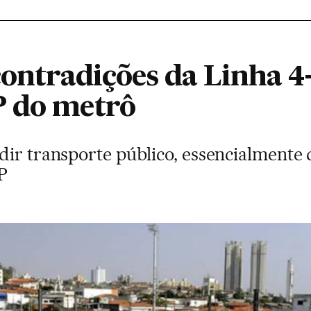
 contradições da Linha 
P do metrô
ir transporte público, essencialmente d
P