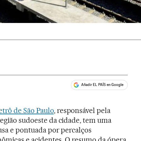
Añadir EL PAÍS en Google
ales
trô de São Paulo
, responsável pela
região sudoeste da cidade, tem uma
lusa e pontuada por percalços
conômicas e acidentes. O resumo da ópera