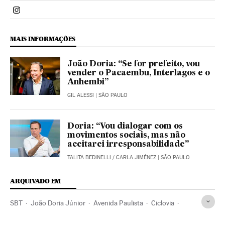
Politica El País Brasil en Instagram
MAIS INFORMAÇÕES
João Doria: “Se for prefeito, vou
vender o Pacaembu, Interlagos e o
Anhembi”
GIL ALESSI
| SÃO PAULO
Doria: “Vou dialogar com os
movimentos sociais, mas não
aceitarei irresponsabilidade”
TALITA BEDINELLI
/
CARLA JIMÉNEZ
| SÃO PAULO
ARQUIVADO EM
SBT
João Doria Júnior
Avenida Paulista
Ciclovia
Fernando Haddad
São Paulo
Bicicletas