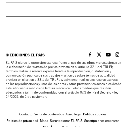
©
EDICIONES EL PAÍS
EL PAÍS BRASIL EN
EL PAÍS BRASI
EL PAÍS B
EL PA
EL PAÍS ejerce la oposición expresa frente al uso de sus obras y prestaciones en
la elaboración de revistas de prensa prevista en el artículo 32.1 del TRLPI;
también realiza la reserva expresa frente a la reproducción, distribución y
comunicación pública de sus trabajos y artículos sobre temas de actualidad
prevista en el artículo 33.1 del TRLPI; y, asimismo, realiza una reserva expresa
de las reproducciones y usos de las obras y otras prestaciones accesibles desde
este sitio web a medios de lectura mecánica u otros medios que resulten
adecuados a tal fin de conformidad con el artículo 67.3 del Real Decreto - ley
24/2021, de 2 de noviembre
Contacto
Venta de contenidos
Aviso legal
Política cookies
Política de privacidad
Mapa
Suscripciones EL PAÍS
Suscripciones empresas