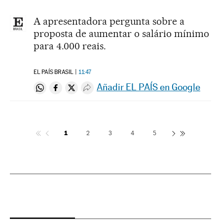
A apresentadora pergunta sobre a
proposta de aumentar o salário mínimo
para 4.000 reais.
EL PAÍS BRASIL
11:47
Añadir EL PAÍS en Google
Compartir en Whatsapp
Compartir en Facebook
Compartir en Twitter
Desplegar Redes Sociales
1
2
3
4
5