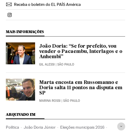
Receba o boletim do EL PAÍS América
Politica El País Brasil en Instagram
MAIS INFORMAÇÕES
João Doria: “Se for prefeito, vou
vender o Pacaembu, Interlagos e o
Anhembi”
GIL ALESSI
| SÃO PAULO
Marta encosta em Russomanno e
Doria salta 11 pontos na disputa em
SP
MARINA ROSSI
| SÃO PAULO
ARQUIVADO EM
Política
João Doria Júnior
Eleições municipais 2016