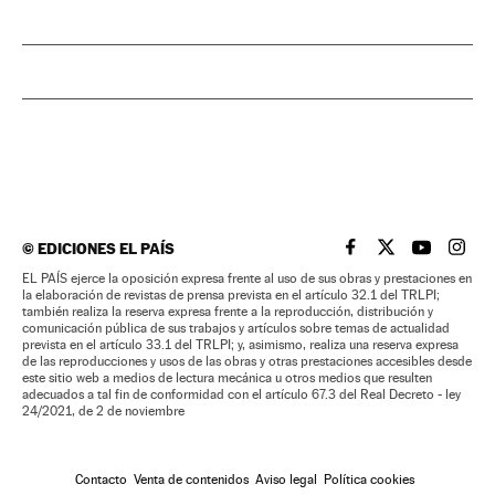
©
EDICIONES EL PAÍS
EL PAÍS BRASIL EN
EL PAÍS BRASI
EL PAÍS B
EL PA
EL PAÍS ejerce la oposición expresa frente al uso de sus obras y prestaciones en
la elaboración de revistas de prensa prevista en el artículo 32.1 del TRLPI;
también realiza la reserva expresa frente a la reproducción, distribución y
comunicación pública de sus trabajos y artículos sobre temas de actualidad
prevista en el artículo 33.1 del TRLPI; y, asimismo, realiza una reserva expresa
de las reproducciones y usos de las obras y otras prestaciones accesibles desde
este sitio web a medios de lectura mecánica u otros medios que resulten
adecuados a tal fin de conformidad con el artículo 67.3 del Real Decreto - ley
24/2021, de 2 de noviembre
Contacto
Venta de contenidos
Aviso legal
Política cookies