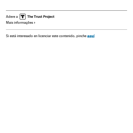
Eleições municipais
Eleições Brasil
Brasil
Eleições
América do Sul
América Latina
América
Adere a
Mais informações
aquí
Si está interesado en licenciar este contenido, pinche