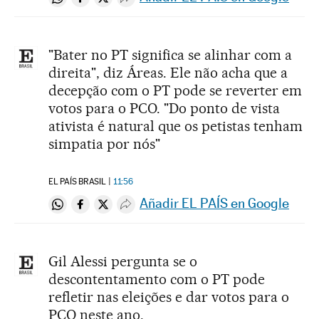
Compartir en Whatsapp
Compartir en Facebook
Compartir en Twitter
Desplegar Redes Sociales
"Bater no PT significa se alinhar com a
direita", diz Áreas. Ele não acha que a
decepção com o PT pode se reverter em
votos para o PCO. "Do ponto de vista
ativista é natural que os petistas tenham
simpatia por nós"
EL PAÍS BRASIL
11:56
Añadir EL PAÍS en Google
Compartir en Whatsapp
Compartir en Facebook
Compartir en Twitter
Desplegar Redes Sociales
Gil Alessi pergunta se o
descontentamento com o PT pode
refletir nas eleições e dar votos para o
PCO neste ano.