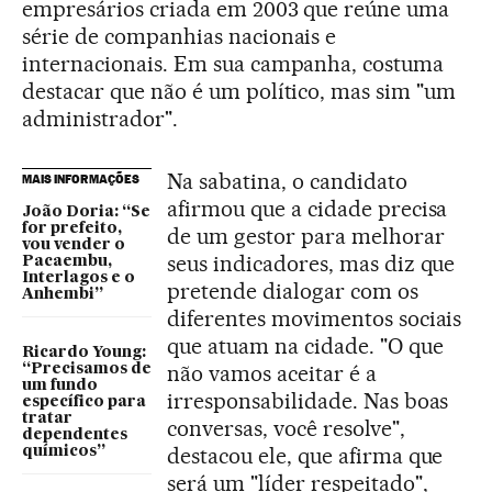
empresários criada em 2003 que reúne uma
série de companhias nacionais e
internacionais. Em sua campanha, costuma
destacar que não é um político, mas sim "um
administrador".
Na sabatina, o candidato
MAIS INFORMAÇÕES
afirmou que a cidade precisa
João Doria: “Se
for prefeito,
de um gestor para melhorar
vou vender o
seus indicadores, mas diz que
Pacaembu,
Interlagos e o
pretende dialogar com os
Anhembi”
diferentes movimentos sociais
que atuam na cidade. "O que
Ricardo Young:
não vamos aceitar é a
“Precisamos de
um fundo
irresponsabilidade. Nas boas
específico para
tratar
conversas, você resolve",
dependentes
destacou ele, que afirma que
químicos”
será um "líder respeitado",