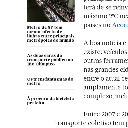
terá de se rein
máximo 2ºC nes
países no
Acord
Metrô de SP tem
menor oferta de
linhas entre principais
metrópoles do mundo
A boa notícia é
existe: veículos
As duas caras do
outras ferramen
transporte público no
Rio Olímpico
nas grandes cid
entre o atual 
Os trens fantasmas do
metrô
amplamente tod
complexo, incl
À procura da bicicleta
perfeita
Entre 2007 e 20
transporte coletivo tem