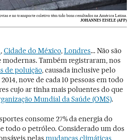
ovias e no transporte coletivo têm tido bons resultados na América Latina.
JOHANNES EISELE (AFP)
m
,
Cidade do México
,
Londres
... Não são
 e modernas. Também registraram, nos
s de poluição
, causada inclusive pelo
 2014, nove de cada 10 pessoas em todo
es cujo ar tinha mais poluentes do que
ganização Mundial da Saúde (OMS)
.
nsportes consome 27% da energia do
 todo o petróleo. Considerado um dos
ponsáveis pelas
mudanças climáticas
,