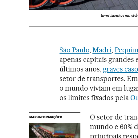
Investimentos em cicl
São Paulo
,
Madri
,
Pequi
apenas capitais grandes
últimos anos,
graves caso
setor de transportes. Em
o mundo viviam em lugar
os limites fixados pela
Or
O setor de tra
MAIS INFORMAÇÕES
mundo e 60% de
principais res