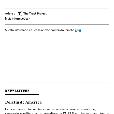
Explosões
Metrô
Atentados bomba
Europa Leste
Acidentes
Transporte urbano
Atentados terroristas
Adere a
Mais informações
Transporte ferroviário
Acontecimentos
Europa
Transporte
Terrorismo
aquí
Si está interesado en licenciar este contenido, pinche
NEWSLETTERS
Boletín de América
Cada semana en tu cuenta de correo una selección de las noticias,
reportajes y análisis de los periodistas de EL PAÍS con los acontecimientos