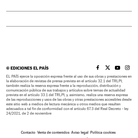
©
EDICIONES EL PAÍS
EL PAÍS BRASIL EN
EL PAÍS BRASI
EL PAÍS B
EL PA
EL PAÍS ejerce la oposición expresa frente al uso de sus obras y prestaciones en
la elaboración de revistas de prensa prevista en el artículo 32.1 del TRLPI;
también realiza la reserva expresa frente a la reproducción, distribución y
comunicación pública de sus trabajos y artículos sobre temas de actualidad
prevista en el artículo 33.1 del TRLPI; y, asimismo, realiza una reserva expresa
de las reproducciones y usos de las obras y otras prestaciones accesibles desde
este sitio web a medios de lectura mecánica u otros medios que resulten
adecuados a tal fin de conformidad con el artículo 67.3 del Real Decreto - ley
24/2021, de 2 de noviembre
Contacto
Venta de contenidos
Aviso legal
Política cookies