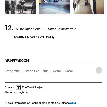
Existe amor em SP. #amoresnometrô
MARINA NOVAES (EL PAÍS)
ARQUIVADO EM
Fotografia
Estado São Paulo
Metrô
Casal
Transporte urbano
Artes plásticas
Família
Brasil
América do Sul
América Latina
Dia dos Namorados
Adere a
Mais informações
Celular
Transporte ferroviário
América
Transporte
Arte
Sociedade
Instagram
Casamentos
aquí
Si está interesado en licenciar este contenido, pinche