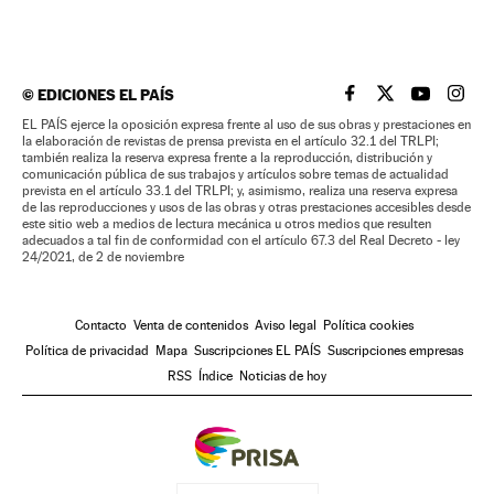
©
EDICIONES EL PAÍS
EL PAÍS BRASIL EN
EL PAÍS BRASI
EL PAÍS B
EL PA
EL PAÍS ejerce la oposición expresa frente al uso de sus obras y prestaciones en
la elaboración de revistas de prensa prevista en el artículo 32.1 del TRLPI;
también realiza la reserva expresa frente a la reproducción, distribución y
comunicación pública de sus trabajos y artículos sobre temas de actualidad
prevista en el artículo 33.1 del TRLPI; y, asimismo, realiza una reserva expresa
de las reproducciones y usos de las obras y otras prestaciones accesibles desde
este sitio web a medios de lectura mecánica u otros medios que resulten
adecuados a tal fin de conformidad con el artículo 67.3 del Real Decreto - ley
24/2021, de 2 de noviembre
Contacto
Venta de contenidos
Aviso legal
Política cookies
Política de privacidad
Mapa
Suscripciones EL PAÍS
Suscripciones empresas
RSS
Índice
Noticias de hoy