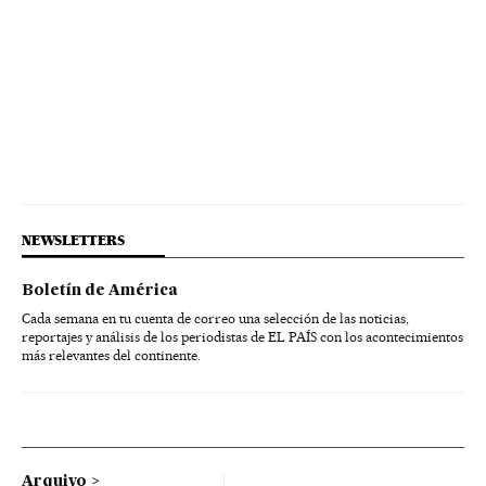
Casamento gay
Relações humanas
São Paulo
Apps
Casamento
Sociologia
NEWSLETTERS
Boletín de América
Cada semana en tu cuenta de correo una selección de las noticias,
reportajes y análisis de los periodistas de EL PAÍS con los acontecimientos
más relevantes del continente.
Arquivo