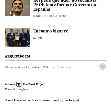
Rei pede que líder do socialista
PSOE tente formar Governo na
Espanha
MIQUEL ALBEROLA
| MADRI
Encontro bizarro
EL PAÍS
ARQUIVADO EM
XI Legislatura Espanha
PSOE
Podemos
Legislaturas políticas
PP Espanha
Partidos políticos
Eleições
Parlamento
Governo
Opinião
Adere a
Mais informações
Administração Estado
Espanha
Política
Administração pública
Eleições Espanha 2015
aquí
Si está interesado en licenciar este contenido, pinche
Pactos pós-eleitorais
Congresso dos Deputados Espanha