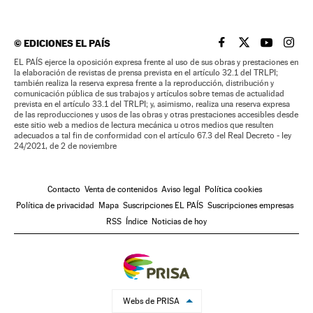
©
EDICIONES EL PAÍS
EL PAÍS BRASIL EN
EL PAÍS BRASI
EL PAÍS B
EL PA
EL PAÍS ejerce la oposición expresa frente al uso de sus obras y prestaciones en
la elaboración de revistas de prensa prevista en el artículo 32.1 del TRLPI;
también realiza la reserva expresa frente a la reproducción, distribución y
comunicación pública de sus trabajos y artículos sobre temas de actualidad
prevista en el artículo 33.1 del TRLPI; y, asimismo, realiza una reserva expresa
de las reproducciones y usos de las obras y otras prestaciones accesibles desde
este sitio web a medios de lectura mecánica u otros medios que resulten
adecuados a tal fin de conformidad con el artículo 67.3 del Real Decreto - ley
24/2021, de 2 de noviembre
Contacto
Venta de contenidos
Aviso legal
Política cookies
Política de privacidad
Mapa
Suscripciones EL PAÍS
Suscripciones empresas
RSS
Índice
Noticias de hoy
Webs de PRISA