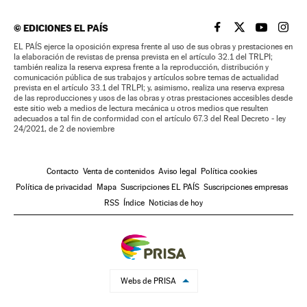
©
EDICIONES EL PAÍS
EL PAÍS BRASIL EN
EL PAÍS BRASI
EL PAÍS B
EL PA
EL PAÍS ejerce la oposición expresa frente al uso de sus obras y prestaciones en
la elaboración de revistas de prensa prevista en el artículo 32.1 del TRLPI;
también realiza la reserva expresa frente a la reproducción, distribución y
comunicación pública de sus trabajos y artículos sobre temas de actualidad
prevista en el artículo 33.1 del TRLPI; y, asimismo, realiza una reserva expresa
de las reproducciones y usos de las obras y otras prestaciones accesibles desde
este sitio web a medios de lectura mecánica u otros medios que resulten
adecuados a tal fin de conformidad con el artículo 67.3 del Real Decreto - ley
24/2021, de 2 de noviembre
Contacto
Venta de contenidos
Aviso legal
Política cookies
Política de privacidad
Mapa
Suscripciones EL PAÍS
Suscripciones empresas
RSS
Índice
Noticias de hoy
Webs de PRISA