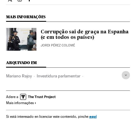
Internacional El País Brasil en Twitter
Internacional El País Brasil en Instagram
Internacional El País Brasil en Facebook
MAIS INFORMAÇÕES
Corrupção sai de graça na Espanha
(e em todos os países)
JORDI PÉREZ COLOMÉ
ARQUIVADO EM
Mariano Rajoy
Investidura parlamentar
XII Legislatura Espanha
Legislaturas políticas
Congresso dos Deputados Espanha
PP Espanha
Adere a
Mais informações
Parlamento
Partidos políticos
Governo
Administração Estado
Política
Espanha
aquí
Si está interesado en licenciar este contenido, pinche
Administração pública
Investidura Mariano Rajoy 2016