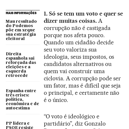
1. Só se tem um voto e quer se
MAIS INFORMAÇÕES
dizer muitas coisas.
A
Mau resultado
do Podemos
corrupção não é castigada
põe em xeque
porque nos afeta pouco.
sua estratégia
eleitoral
Quando um cidadão decide
seu voto valoriza sua
Direita
ideologia, seus impostos, os
espanhola sai
candidatos alternativos ou
reforçada das
eleições e a
quem vai construir uma
esquerda
retrocede
ciclovia. A corrupção pode ser
um fator, mas é difícil que seja
Espanha entre
o principal, e certamente não
três crises:
é o único.
política,
econômica e de
autoestima
“O voto é ideológico e
partidário”, diz Gonzalo
PP lidera e
PSOE resiste