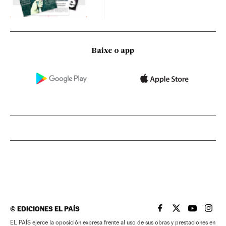
Baixe o app
©
EDICIONES EL PAÍS
EL PAÍS BRASIL EN
EL PAÍS BRASI
EL PAÍS B
EL PA
EL PAÍS ejerce la oposición expresa frente al uso de sus obras y prestaciones en