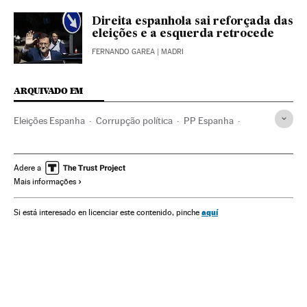
Direita espanhola sai reforçada das
eleições e a esquerda retrocede
FERNANDO GAREA
| MADRI
ARQUIVADO EM
Eleições Espanha
Corrupção política
PP Espanha
Corrupção
Eleições
Partidos políticos
Delitos
Justiça
Política
Espanha
Adere a
Mais informações
aquí
Si está interesado en licenciar este contenido, pinche