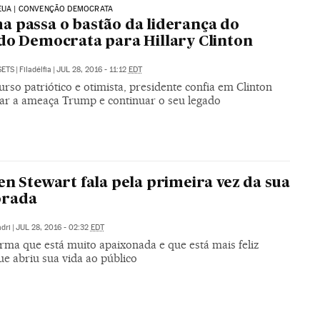
EUA | CONVENÇÃO DEMOCRATA
 passa o bastão da liderança do
do Democrata para Hillary Clinton
SETS
|
Filadélfia
|
JUL 28, 2016 - 11:12
EDT
rso patriótico e otimista, presidente confia em Clinton
ear a ameaça Trump e continuar o seu legado
en Stewart fala pela primeira vez da sua
rada
dri
|
JUL 28, 2016 - 02:32
EDT
irma que está muito apaixonada e que está mais feliz
e abriu sua vida ao público