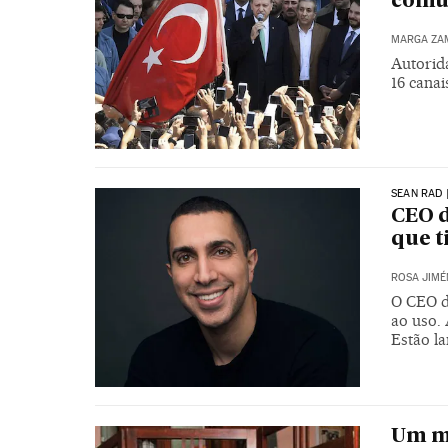
comun
MARGA ZA
Autorid
16 cana
SEAN RAD 
CEO d
que t
ROSA JIMÉ
O CEO d
ao uso. 
Estão l
Um m