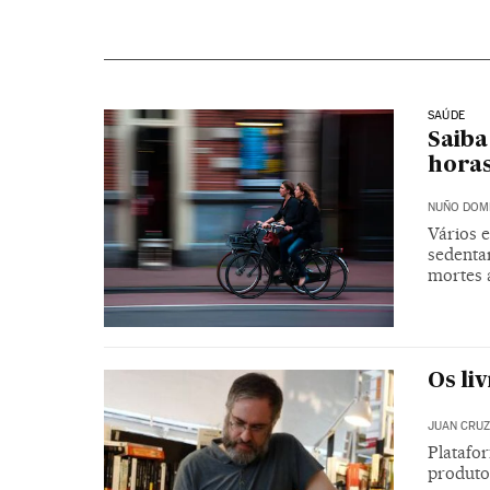
SAÚDE
Saiba
horas
NUÑO DOM
Vários 
sedenta
mortes 
Os li
JUAN CRUZ
Platafo
produto