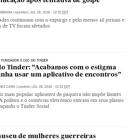
icação após tentativa de golpe
MBRANA
|
Istambul
|
JUL 28, 2016 - 13:32
EDT
ades continuam com o expurgo e pelo menos 45 jornais e
is de TV foram afetados
| FUNDADOR E CEO DO TINDER
o Tinder: “Acabamos com o estigma
inha usar um aplicativo de encontros”
NEZ CANO
|
Londres
|
JUL 28, 2016 - 13:32
EDT
o mais popular aplicativo de paquera não impõe limites
A política e o comércio eletrônico entram em seus planos.
ançando o Tinder Social
useu de mulheres guerreiras