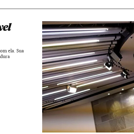
vel
com ela. Sua
idura