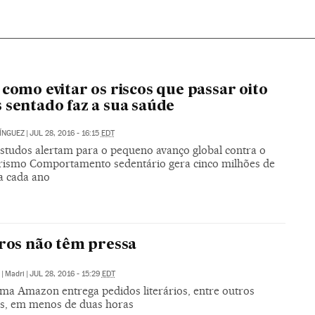
 como evitar os riscos que passar oito
 sentado faz a sua saúde
ÍNGUEZ
|
JUL 28, 2016 - 16:15
EDT
estudos alertam para o pequeno avanço global contra o
rismo Comportamento sedentário gera cinco milhões de
a cada ano
vros não têm pressa
|
Madri
|
JUL 28, 2016 - 15:29
EDT
rma Amazon entrega pedidos literários, entre outros
s, em menos de duas horas