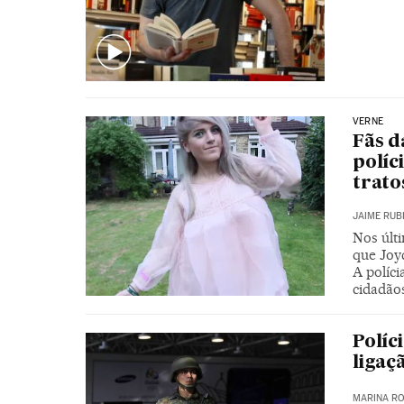
VERNE
Fãs d
políc
trato
JAIME RUB
Nos últ
que Joy
A políci
cidadão
Políc
ligaç
MARINA RO