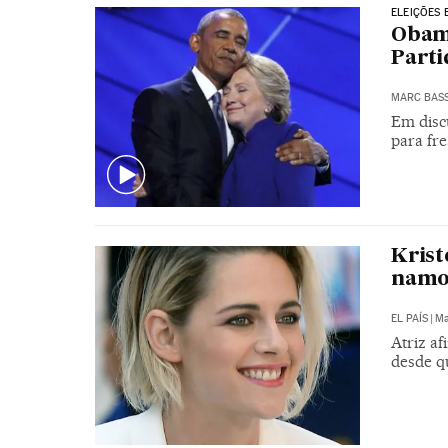
ELEIÇÕES 
Obama
Parti
MARC BAS
Em discu
para fr
Krist
namo
EL PAÍS
|
Ma
Atriz af
desde qu