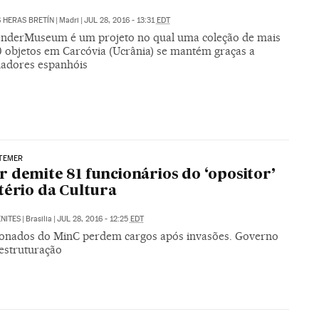
S HERAS BRETÍN
|
Madri
|
JUL 28, 2016 - 13:31
EDT
nderMuseum é um projeto no qual uma coleção de mais
0 objetos em Carcóvia (Ucrânia) se mantém graças a
nadores espanhóis
TEMER
 demite 81 funcionários do ‘opositor’
tério da Cultura
NITES
|
Brasilia
|
JUL 28, 2016 - 12:25
EDT
onados do MinC perdem cargos após invasões. Governo
eestruturação