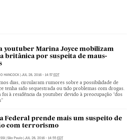
a youtuber Marina Joyce mobilizam
ia britânica por suspeita de maus-
s
IO HANCOCK
|
JUL 28, 2016 - 14:57
EDT
imos dias, circularam rumores sobre a possibilidade de
ce tenha sido sequestrada ou tido problemas com drogas.
a foi à residência da youtuber devido à preocupação “dos
s”
ia Federal prende mais um suspeito de
ão com terrorismo
SSI
|
São Paulo
|
JUL 28, 2016 - 14:55
EDT