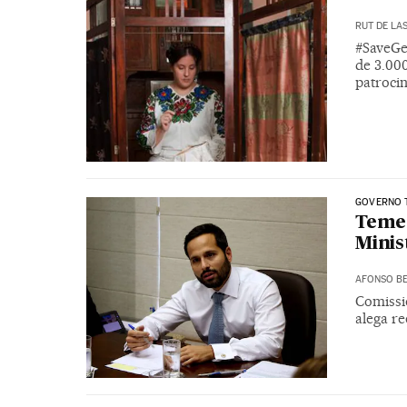
RUT DE LA
#SaveGe
de 3.00
patroci
GOVERNO 
Temer
Minis
AFONSO BE
Comissi
alega r