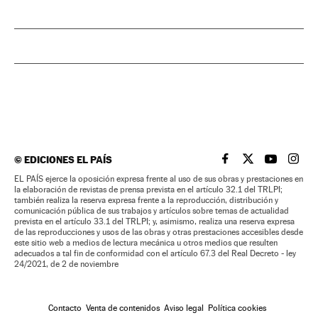
©
EDICIONES EL PAÍS
EL PAÍS BRASIL EN
EL PAÍS BRASI
EL PAÍS B
EL PA
EL PAÍS ejerce la oposición expresa frente al uso de sus obras y prestaciones en
la elaboración de revistas de prensa prevista en el artículo 32.1 del TRLPI;
también realiza la reserva expresa frente a la reproducción, distribución y
comunicación pública de sus trabajos y artículos sobre temas de actualidad
prevista en el artículo 33.1 del TRLPI; y, asimismo, realiza una reserva expresa
de las reproducciones y usos de las obras y otras prestaciones accesibles desde
este sitio web a medios de lectura mecánica u otros medios que resulten
adecuados a tal fin de conformidad con el artículo 67.3 del Real Decreto - ley
24/2021, de 2 de noviembre
Contacto
Venta de contenidos
Aviso legal
Política cookies