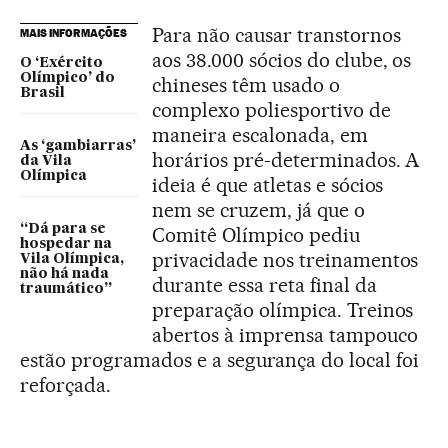
Para não causar transtornos
MAIS INFORMAÇÕES
aos 38.000 sócios do clube, os
O ‘Exército
Olímpico’ do
chineses têm usado o
Brasil
complexo poliesportivo de
maneira escalonada, em
As ‘gambiarras’
horários pré-determinados. A
da Vila
Olímpica
ideia é que atletas e sócios
nem se cruzem, já que o
“Dá para se
Comitê Olímpico pediu
hospedar na
privacidade nos treinamentos
Vila Olímpica,
não há nada
durante essa reta final da
traumático”
preparação olímpica. Treinos
abertos à imprensa tampouco
estão programados e a segurança do local foi
reforçada.