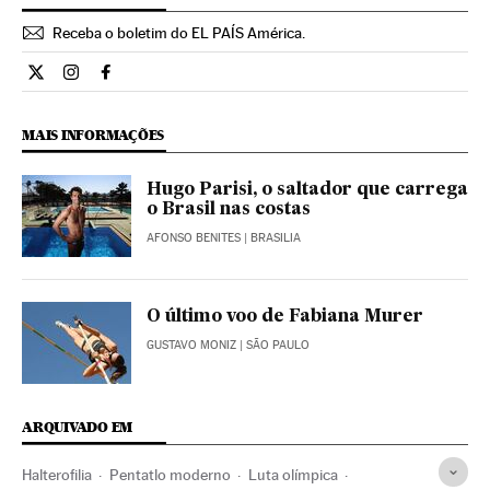
Receba o boletim do EL PAÍS América.
Economia El País Brasil en Twitter
Economia El País Brasil en Instagram
Economia El País Brasil en Facebook
MAIS INFORMAÇÕES
Hugo Parisi, o saltador que carrega
o Brasil nas costas
AFONSO BENITES
| BRASILIA
O último voo de Fabiana Murer
GUSTAVO MONIZ
| SÃO PAULO
ARQUIVADO EM
Halterofilia
Pentatlo moderno
Luta olímpica