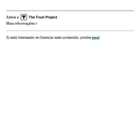
Olimpíadas Rio 2016
Vôlei praia
Tênis mesa
Luta
Handebol
Polo aquático
Jogos Olímpicos
Adere a
Mais informações
Esportes combate
Brasil
Esportes aquáticos
América do Sul
América Latina
Competições
aquí
Si está interesado en licenciar este contenido, pinche
América
Esportes