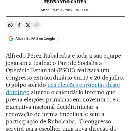
FERNANDO GAREA
Madri -
MAY
26, 2014 - 15:01
EDT
Compartir en Whatsapp
Compartir en Facebook
Compartir en Twitter
Desplegar Redes Sociales
Añadir EL PAÍS en Google
Alfredo Pérez Rubalcaba e toda a sua equipe
jogaram a toalha: o Partido Socialista
Operário Espanhol (PSOE) realizará um
congresso extraordinário em 19 e 20 de julho.
O golpe sofrido
nas eleições europeias deste
domingo
alterou o calendário interno que
previa eleições primárias em novembro, e a
Executiva nacional decidiu iniciar a
renovação de forma imediata, e sem a
participação de Rubalcaba. “O congresso
servirá para escolher uma nova direção do