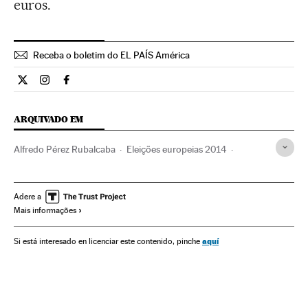
euros.
Receba o boletim do EL PAÍS América
Internacional El País Brasil en Twitter
Internacional El País Brasil en Instagram
Internacional El País Brasil en Facebook
ARQUIVADO EM
Alfredo Pérez Rubalcaba
Eleições europeias 2014
Primarias PSOE
Eleições europeias
Eleições primárias
Socialismo
PSOE
Partidos políticos
Espanha
Adere a
Mais informações
União Europeia
Eleições
Ideologias
Europa
Organizações internacionais
Política
Relações exteriores
aquí
Si está interesado en licenciar este contenido, pinche