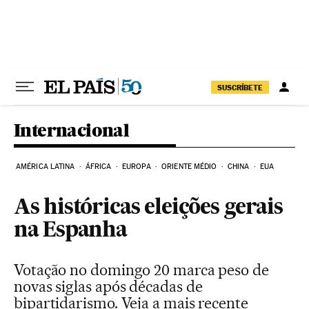
Pular para o conteúdo
SUSCRÍBETE
Internacional
AMÉRICA LATINA
ÁFRICA
EUROPA
ORIENTE MÉDIO
CHINA
EUA
As históricas eleições gerais
na Espanha
Votação no domingo 20 marca peso de
novas siglas após décadas de
bipartidarismo. Veja a mais recente