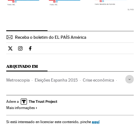
Receba o boletim do EL PAÍS América
Internacional El País Brasil en Twitter
Internacional El País Brasil en Instagram
Internacional El País Brasil en Facebook
ARQUIVADO EM
Metroscopia
Eleições Espanha 2015
Crise econômica
Ciudadanos
Recessão econômica
PP Espanha
PSOE
Podemos
Eleições Espanha
Conjuntura econômica
Adere a
Mais informações
Jornada eleitoral
Eleições
Partidos políticos
Política
Economia
Espanha
aquí
Si está interesado en licenciar este contenido, pinche