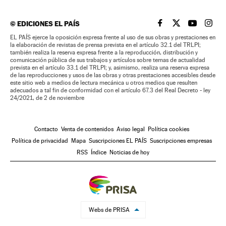
©
EDICIONES EL PAÍS
EL PAÍS BRASIL EN
EL PAÍS BRASI
EL PAÍS B
EL PA
EL PAÍS ejerce la oposición expresa frente al uso de sus obras y prestaciones en
la elaboración de revistas de prensa prevista en el artículo 32.1 del TRLPI;
también realiza la reserva expresa frente a la reproducción, distribución y
comunicación pública de sus trabajos y artículos sobre temas de actualidad
prevista en el artículo 33.1 del TRLPI; y, asimismo, realiza una reserva expresa
de las reproducciones y usos de las obras y otras prestaciones accesibles desde
este sitio web a medios de lectura mecánica u otros medios que resulten
adecuados a tal fin de conformidad con el artículo 67.3 del Real Decreto - ley
24/2021, de 2 de noviembre
Contacto
Venta de contenidos
Aviso legal
Política cookies
Política de privacidad
Mapa
Suscripciones EL PAÍS
Suscripciones empresas
RSS
Índice
Noticias de hoy
Webs de PRISA