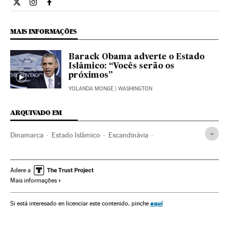
Internacional El País Brasil en Twitter
Internacional El País Brasil en Instagram
Internacional El País Brasil en Facebook
MAIS INFORMAÇÕES
Barack Obama adverte o Estado
Islâmico: “Vocês serão os
próximos”
YOLANDA MONGE
| WASHINGTON
ARQUIVADO EM
Dinamarca
Estado Islâmico
Escandinávia
terrorismo islâmico
Conflito Sunitas e Xiitas
Jihadismo
Islã
Grupos terroristas
Terrorismo
Religião
Adere a
Mais informações
Conflitos
Europa
aquí
Si está interesado en licenciar este contenido, pinche