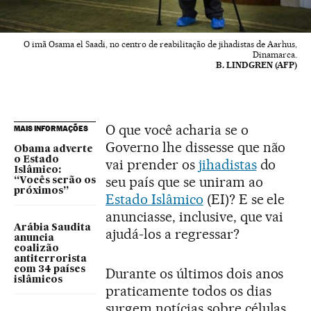
O imã Osama el Saadi, no centro de reabilitação de jihadistas de Aarhus,
Dinamarca.
B. LINDGREN (AFP)
O que você acharia se o
MAIS INFORMAÇÕES
Governo lhe dissesse que não
Obama adverte
o Estado
vai prender os
jihadistas
do
Islâmico:
seu país que se uniram ao
“Vocês serão os
próximos”
Estado Islâmico
(EI)? E se ele
anunciasse, inclusive, que vai
Arábia Saudita
ajudá-los a regressar?
anuncia
coalizão
antiterrorista
com 34 países
Durante os últimos dois anos
islâmicos
praticamente todos os dias
surgem notícias sobre células