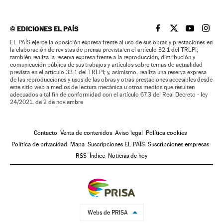
©
EDICIONES EL PAÍS
EL PAÍS BRASIL EN
EL PAÍS BRASI
EL PAÍS B
EL PA
EL PAÍS ejerce la oposición expresa frente al uso de sus obras y prestaciones en
la elaboración de revistas de prensa prevista en el artículo 32.1 del TRLPI;
también realiza la reserva expresa frente a la reproducción, distribución y
comunicación pública de sus trabajos y artículos sobre temas de actualidad
prevista en el artículo 33.1 del TRLPI; y, asimismo, realiza una reserva expresa
de las reproducciones y usos de las obras y otras prestaciones accesibles desde
este sitio web a medios de lectura mecánica u otros medios que resulten
adecuados a tal fin de conformidad con el artículo 67.3 del Real Decreto - ley
24/2021, de 2 de noviembre
Contacto
Venta de contenidos
Aviso legal
Política cookies
Política de privacidad
Mapa
Suscripciones EL PAÍS
Suscripciones empresas
RSS
Índice
Noticias de hoy
Webs de PRISA