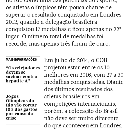
os atletas olímpicos têm pouca chance de
superar o resultado conquistado em Londres-
2012, quando a delegação brasileira
conquistou 17 medalhas e ficou apenas no 22º
lugar. O número total de medalhas foi
recorde, mas apenas três foram de ouro.
Em julho de 2014, o COB
MAIS INFORMAÇÕES
projetou estar entre os 10
“Os velejadores
devem se
melhores em 2016, com 27 a 30
vacinar contra
medalhas conquistadas. Diante
hepatite A”
dos últimos resultados dos
atletas brasileiros em
Jogos
Olímpicos do
competições internacionais,
Rio vão cortar
porém, a colocação do Brasil
10% dos gastos
por causa da
não deve ser muito diferente
crise
do que aconteceu em Londres,