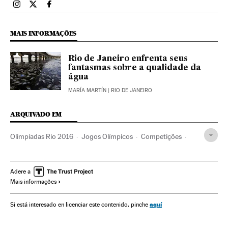
Esportes El País Brasil en Instagram
Esportes El País Brasil en Twitter
Esportes El País Brasil en Facebook
MAIS INFORMAÇÕES
Rio de Janeiro enfrenta seus
fantasmas sobre a qualidade da
água
MARÍA MARTÍN
| RIO DE JANEIRO
ARQUIVADO EM
Olimpíadas Rio 2016
Jogos Olímpicos
Competições
Esportes
Adere a
Mais informações
aquí
Si está interesado en licenciar este contenido, pinche