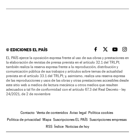
©
EDICIONES EL PAÍS
EL PAÍS BRASIL EN
EL PAÍS BRASI
EL PAÍS B
EL PA
EL PAÍS ejerce la oposición expresa frente al uso de sus obras y prestaciones en
la elaboración de revistas de prensa prevista en el artículo 32.1 del TRLPI;
también realiza la reserva expresa frente a la reproducción, distribución y
comunicación pública de sus trabajos y artículos sobre temas de actualidad
prevista en el artículo 33.1 del TRLPI; y, asimismo, realiza una reserva expresa
de las reproducciones y usos de las obras y otras prestaciones accesibles desde
este sitio web a medios de lectura mecánica u otros medios que resulten
adecuados a tal fin de conformidad con el artículo 67.3 del Real Decreto - ley
24/2021, de 2 de noviembre
Contacto
Venta de contenidos
Aviso legal
Política cookies
Política de privacidad
Mapa
Suscripciones EL PAÍS
Suscripciones empresas
RSS
Índice
Noticias de hoy