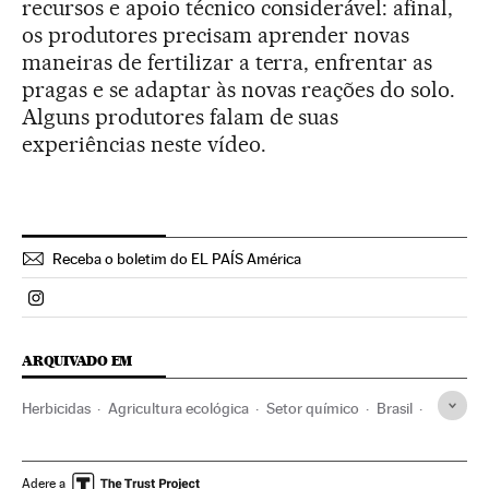
recursos e apoio técnico considerável: afinal,
os produtores precisam aprender novas
maneiras de fertilizar a terra, enfrentar as
pragas e se adaptar às novas reações do solo.
Alguns produtores falam de suas
experiências neste vídeo.
Receba o boletim do EL PAÍS América
Politica El País Brasil en Instagram
ARQUIVADO EM
Herbicidas
Agricultura ecológica
Setor químico
Brasil
América do Sul
América Latina
Agricultura
América
Agronegócio
Indústria
Adere a