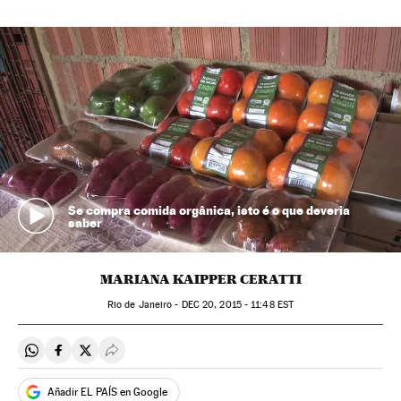
Se compra comida orgânica, isto é o que deveria
saber
MARIANA KAIPPER CERATTI
Rio de Janeiro -
DEC
20, 2015 - 11:48
EST
Compartir en Whatsapp
Compartir en Facebook
Compartir en Twitter
Desplegar Redes Sociales
Añadir EL PAÍS en Google