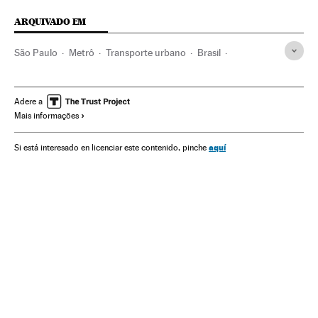
ARQUIVADO EM
São Paulo
Metrô
Transporte urbano
Brasil
Transporte ferroviário
América do Sul
América Latina
América
Transporte
Adere a
Mais informações
aquí
Si está interesado en licenciar este contenido, pinche