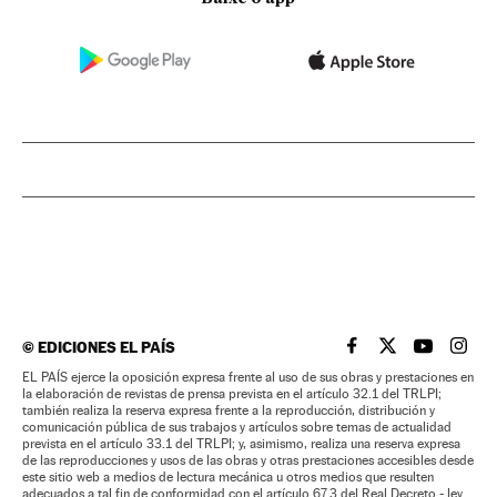
©
EDICIONES EL PAÍS
EL PAÍS BRASIL EN
EL PAÍS BRASI
EL PAÍS B
EL PA
EL PAÍS ejerce la oposición expresa frente al uso de sus obras y prestaciones en
la elaboración de revistas de prensa prevista en el artículo 32.1 del TRLPI;
también realiza la reserva expresa frente a la reproducción, distribución y
comunicación pública de sus trabajos y artículos sobre temas de actualidad
prevista en el artículo 33.1 del TRLPI; y, asimismo, realiza una reserva expresa
de las reproducciones y usos de las obras y otras prestaciones accesibles desde
este sitio web a medios de lectura mecánica u otros medios que resulten
adecuados a tal fin de conformidad con el artículo 67.3 del Real Decreto - ley