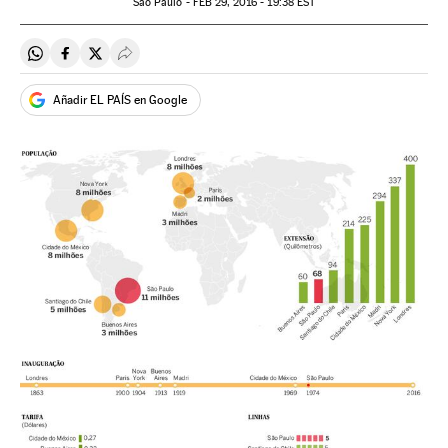
São Paulo -
FEB
29, 2016 - 19:38
EST
Compartir en Whatsapp
Compartir en Facebook
Compartir en Twitter
Desplegar Redes Sociales
Añadir EL PAÍS en Google