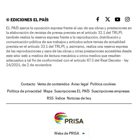
©
EDICIONES EL PAÍS
EL PAÍS BRASIL EN
EL PAÍS BRASI
EL PAÍS B
EL PA
EL PAÍS ejerce la oposición expresa frente al uso de sus obras y prestaciones en
la elaboración de revistas de prensa prevista en el artículo 32.1 del TRLPI;
también realiza la reserva expresa frente a la reproducción, distribución y
comunicación pública de sus trabajos y artículos sobre temas de actualidad
prevista en el artículo 33.1 del TRLPI; y, asimismo, realiza una reserva expresa
de las reproducciones y usos de las obras y otras prestaciones accesibles desde
este sitio web a medios de lectura mecánica u otros medios que resulten
adecuados a tal fin de conformidad con el artículo 67.3 del Real Decreto - ley
24/2021, de 2 de noviembre
Contacto
Venta de contenidos
Aviso legal
Política cookies
Política de privacidad
Mapa
Suscripciones EL PAÍS
Suscripciones empresas
RSS
Índice
Noticias de hoy
Webs de PRISA