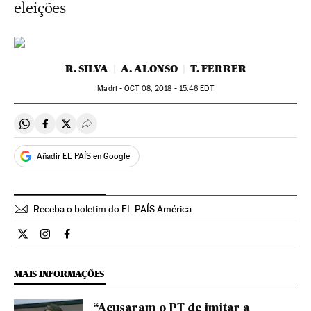
eleições
R. SILVA
A. ALONSO
T. FERRER
Madri -
OCT
08, 2018 - 15:46
EDT
Compartir en Whatsapp
Compartir en Facebook
Compartir en Twitter
Desplegar Redes Sociales
Añadir EL PAÍS en Google
Receba o boletim do EL PAÍS América
Internacional El País Brasil en Twitter
Internacional El País Brasil en Instagram
Internacional El País Brasil en Facebook
MAIS INFORMAÇÕES
“Acusaram o PT de imitar a