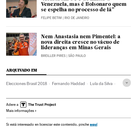
Venezuela, mas é Bolsonaro quem
se espelha no processo de lá”
FELIPE BETIM
| RIO DE JANEIRO
Nem Anastasia nem Pimentel: a
nova direita cresce no vácuo de
lideranças em Minas Gerais
BREILLER PIRES
| SÃO PAULO
ARQUIVADO EM
Elecciones Brasil 2018
Fernando Haddad
Lula da Silva
Fernando Henrique Cardoso
Elecciones Brasil
Jair Bolsonaro
Dilma Rousseff
Elecciones
América
Adere a
Mais informações
Partido de los Trabajadores
Partidos políticos
Política
Eleições 2018
aquí
Si está interesado en licenciar este contenido, pinche