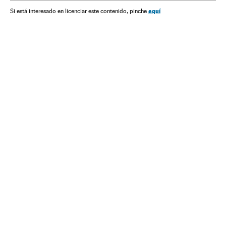
Eleições europeias
Reino Unido
Referendo
aquí
Si está interesado en licenciar este contenido, pinche
Europa Ocidental