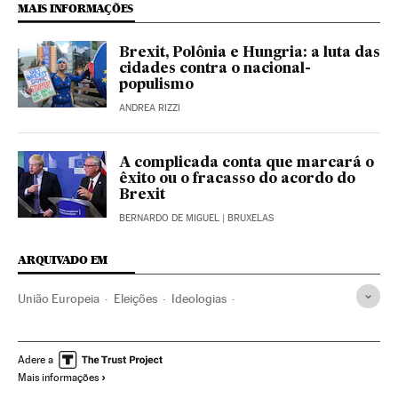
MAIS INFORMAÇÕES
Brexit, Polônia e Hungria: a luta das
cidades contra o nacional-
populismo
ANDREA RIZZI
A complicada conta que marcará o
êxito ou o fracasso do acordo do
Brexit
BERNARDO DE MIGUEL
| BRUXELAS
ARQUIVADO EM
União Europeia
Eleições
Ideologias
Organizações internacionais
Europa
Relações exteriores
Política
Brexit
Boris Johnson
Adere a
Mais informações
Referendos UE
Euroceticismo
Unión política europea