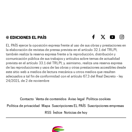
©
EDICIONES EL PAÍS
EL PAÍS BRASIL EN
EL PAÍS BRASI
EL PAÍS B
EL PA
EL PAÍS ejerce la oposición expresa frente al uso de sus obras y prestaciones en
la elaboración de revistas de prensa prevista en el artículo 32.1 del TRLPI;
también realiza la reserva expresa frente a la reproducción, distribución y
comunicación pública de sus trabajos y artículos sobre temas de actualidad
prevista en el artículo 33.1 del TRLPI; y, asimismo, realiza una reserva expresa
de las reproducciones y usos de las obras y otras prestaciones accesibles desde
este sitio web a medios de lectura mecánica u otros medios que resulten
adecuados a tal fin de conformidad con el artículo 67.3 del Real Decreto - ley
24/2021, de 2 de noviembre
Contacto
Venta de contenidos
Aviso legal
Política cookies
Política de privacidad
Mapa
Suscripciones EL PAÍS
Suscripciones empresas
RSS
Índice
Noticias de hoy