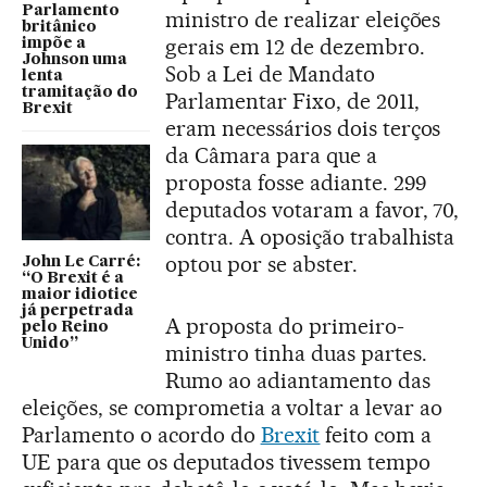
Parlamento
ministro de realizar eleições
britânico
gerais em 12 de dezembro.
impõe a
Johnson uma
Sob a Lei de Mandato
lenta
tramitação do
Parlamentar Fixo, de 2011,
Brexit
eram necessários dois terços
da Câmara para que a
proposta fosse adiante. 299
deputados votaram a favor, 70,
contra. A oposição trabalhista
optou por se abster.
John Le Carré:
“O Brexit é a
maior idiotice
já perpetrada
A proposta do primeiro-
pelo Reino
Unido”
ministro tinha duas partes.
Rumo ao adiantamento das
eleições, se comprometia a voltar a levar ao
Parlamento o acordo do
Brexit
feito com a
UE para que os deputados tivessem tempo